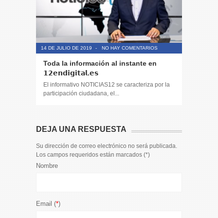
14 DE JULIO DE 2019
-
NO HAY COMENTARIOS
14 DE JULIO
Toda la información al instante en
Periodis
𝟭𝟮𝗲𝗻𝗱𝗶𝗴𝗶𝘁𝗮𝗹.𝗲𝘀
El informa
participaci
El informativo NOTICIAS12 se caracteriza por la
participación ciudadana, el...
DEJA UNA RESPUESTA
Su dirección de correo electrónico no será publicada.
Los campos requeridos están marcados (
*
)
Nombre
Email (
*
)