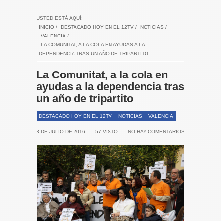
USTED ESTÁ AQUÍ:
INICIO
/
DESTACADO HOY EN EL 12TV
/
NOTICIAS
/
VALENCIA
/
LA COMUNITAT, A LA COLA EN AYUDAS A LA
DEPENDENCIA TRAS UN AÑO DE TRIPARTITO
La Comunitat, a la cola en
ayudas a la dependencia tras
un año de tripartito
DESTACADO HOY EN EL 12TV
NOTICIAS
VALENCIA
3 DE JULIO DE 2016
-
57 VISTO
-
NO HAY COMENTARIOS