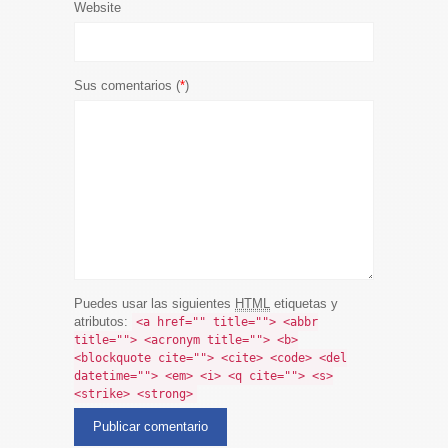
Website
Sus comentarios (
*
)
Puedes usar las siguientes
HTML
etiquetas y
atributos:
<a href="" title=""> <abbr
title=""> <acronym title=""> <b>
<blockquote cite=""> <cite> <code> <del
datetime=""> <em> <i> <q cite=""> <s>
<strike> <strong>