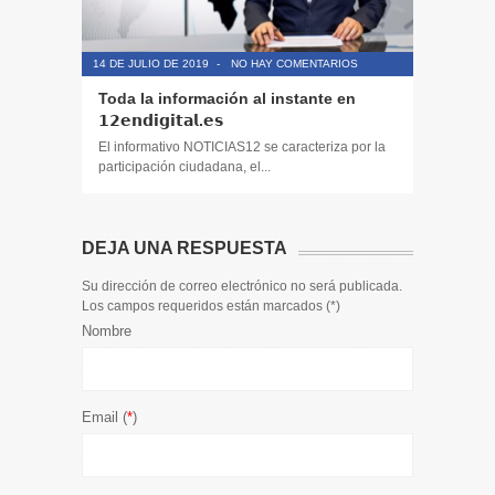
14 DE JULIO DE 2019
-
NO HAY COMENTARIOS
14 DE JULIO
Toda la información al instante en
Periodis
𝟭𝟮𝗲𝗻𝗱𝗶𝗴𝗶𝘁𝗮𝗹.𝗲𝘀
El informa
participaci
El informativo NOTICIAS12 se caracteriza por la
participación ciudadana, el...
DEJA UNA RESPUESTA
Su dirección de correo electrónico no será publicada.
Los campos requeridos están marcados (
*
)
Nombre
Email (
*
)