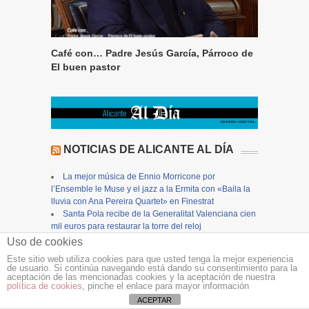
Café con… Padre Jesús García, Párroco de
El buen pastor
NOTICIAS DE ALICANTE AL DÍA
La mejor música de Ennio Morricone por
l’Ensemble le Muse y el jazz a la Ermita con «Baila la
lluvia con Ana Pereira Quartet» en Finestrat
Santa Pola recibe de la Generalitat Valenciana cien
mil euros para restaurar la torre del reloj
En dos años podría estar listo el nuevo CEIP La
Uso de cookies
Cañada del Fenollar: la empresa Abala Infraescturas
Este sitio web utiliza cookies para que usted tenga la mejor experiencia
gana la licitación por 5,6 millones
de usuario. Si continúa navegando está dando su consentimiento para la
La Conselleria de Educación amplía en 8 millones
aceptación de las mencionadas cookies y la aceptación de nuestra
política de cookies
, pinche el enlace para mayor información
de euros el presupuesto para la construcción de 10
centros educativos en la Comunitat Valenciana
ACEPTAR