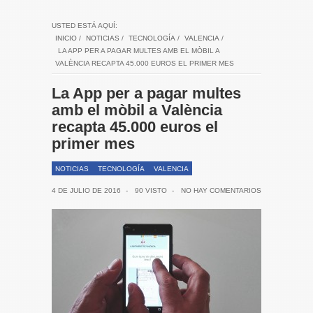
USTED ESTÁ AQUÍ:
INICIO
/
NOTICIAS
/
TECNOLOGÍA
/
VALENCIA
/
LA APP PER A PAGAR MULTES AMB EL MÒBIL A
VALÈNCIA RECAPTA 45.000 EUROS EL PRIMER MES
La App per a pagar multes
amb el mòbil a València
recapta 45.000 euros el
primer mes
NOTICIAS
TECNOLOGÍA
VALENCIA
4 DE JULIO DE 2016
-
90 VISTO
-
NO HAY COMENTARIOS