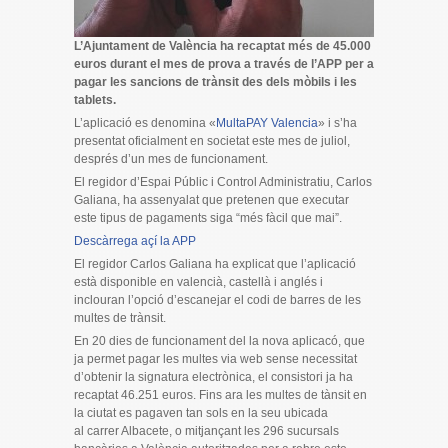
L’Ajuntament de València ha recaptat més de 45.000
euros durant el mes de prova a través de l’APP per a
pagar les sancions de trànsit des dels mòbils i les
tablets.
L’aplicació es denomina «
MultaPAY Valencia
» i s’ha
presentat oficialment en societat este mes de juliol,
després d’un mes de funcionament.
El regidor d’Espai Públic i Control Administratiu, Carlos
Galiana, ha assenyalat que pretenen que executar
este tipus de pagaments siga “més fàcil que mai”.
Descàrrega açí la APP
El regidor Carlos Galiana ha explicat que l’aplicació
està disponible en valencià, castellà i anglés i
inclouran l’opció d’escanejar el codi de barres de les
multes de trànsit.
En 20 dies de funcionament del la nova aplicacó, que
ja permet pagar les multes via web sense necessitat
d’obtenir la signatura electrònica, el consistori ja ha
recaptat 46.251 euros. Fins ara les multes de tànsit en
la ciutat es pagaven tan sols en la seu ubicada
al carrer Albacete, o mitjançant les 296 sucursals