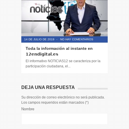
14 DE JULIO DE 2019
-
NO HAY COMENTARIOS
14 DE JULIO
Toda la información al instante en
Periodis
𝟭𝟮𝗲𝗻𝗱𝗶𝗴𝗶𝘁𝗮𝗹.𝗲𝘀
El informa
participaci
El informativo NOTICIAS12 se caracteriza por la
participación ciudadana, el...
DEJA UNA RESPUESTA
Su dirección de correo electrónico no será publicada.
Los campos requeridos están marcados (
*
)
Nombre