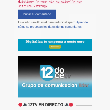
datetime=""> <em> <i> <q cite=""> <s>
<strike> <strong>
Este sitio usa Akismet para reducir el spam.
Aprende
cómo se procesan los datos de tus comentarios
.
12TV EN DIRECTO