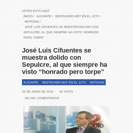
USTED ESTÁ AQUÍ:
INICIO
/
ALICANTE
/
DESTACADO HOY EN EL 12TV
/
NOTICIAS
/
JOSÉ LUIS CIFUENTES SE MUESTRA DOLIDO CON
SEPULCRE, AL QUE SIEMPRE HA VISTO “HONRADO
PERO TORPE”
José Luis Cifuentes se
muestra dolido con
Sepulcre, al que siempre ha
visto “honrado pero torpe”
ALICANTE
DESTACADO HOY EN EL 12TV
NOTICIAS
20 DE JUNIO DE 2016
-
92 VISTO
-
NO HAY COMENTARIOS