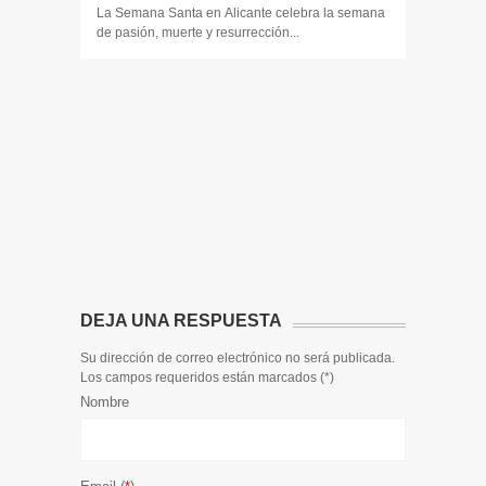
La Semana Santa en Alicante celebra la semana
de pasión, muerte y resurrección...
14 DE JULIO
Toda la 
𝟭𝟮𝗲𝗻𝗱𝗶𝗴
El informa
participaci
DEJA UNA RESPUESTA
Su dirección de correo electrónico no será publicada.
Los campos requeridos están marcados (
*
)
Nombre