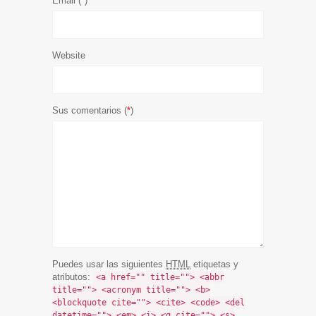
Email (
*
)
Website
Sus comentarios (
*
)
Puedes usar las siguientes
HTML
etiquetas y
atributos:
<a href="" title=""> <abbr
title=""> <acronym title=""> <b>
<blockquote cite=""> <cite> <code> <del
datetime=""> <em> <i> <q cite=""> <s>