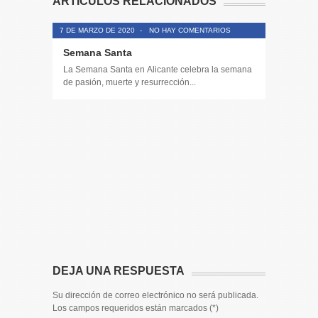
ARTÍCULOS RELACIONADOS
7 DE MARZO DE 2020
-
NO HAY COMENTARIOS
Semana Santa
La Semana Santa en Alicante celebra la semana
de pasión, muerte y resurrección...
14 DE JULIO
Toda la 
𝟭𝟮𝗲𝗻𝗱𝗶𝗴
El informa
participaci
DEJA UNA RESPUESTA
Su dirección de correo electrónico no será publicada.
Los campos requeridos están marcados (
*
)