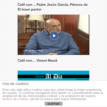
Café con… Padre Jesús García, Párroco de
El buen pastor
Café con… Vicent Maciá
Uso de cookies
NOTICIAS DE ALICANTE AL DÍA
Este sitio web utiliza cookies para que usted tenga la mejor experiencia
de usuario. Si continúa navegando está dando su consentimiento para la
aceptación de las mencionadas cookies y la aceptación de nuestra
La mejor música de Ennio Morricone por
política de cookies
, pinche el enlace para mayor información
l’Ensemble le Muse y el jazz a la Ermita con «Baila la
ACEPTAR