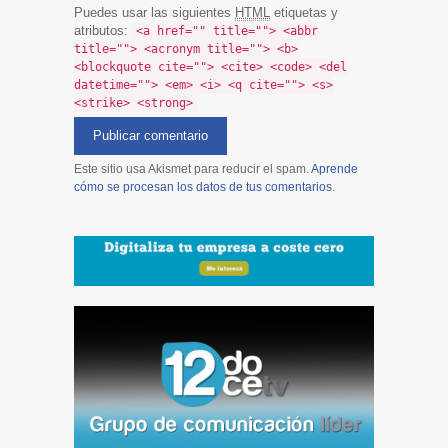
Puedes usar las siguientes
HTML
etiquetas y
atributos:
<a href="" title=""> <abbr
title=""> <acronym title=""> <b>
<blockquote cite=""> <cite> <code> <del
datetime=""> <em> <i> <q cite=""> <s>
<strike> <strong>
Este sitio usa Akismet para reducir el spam.
Aprende
cómo se procesan los datos de tus comentarios
.