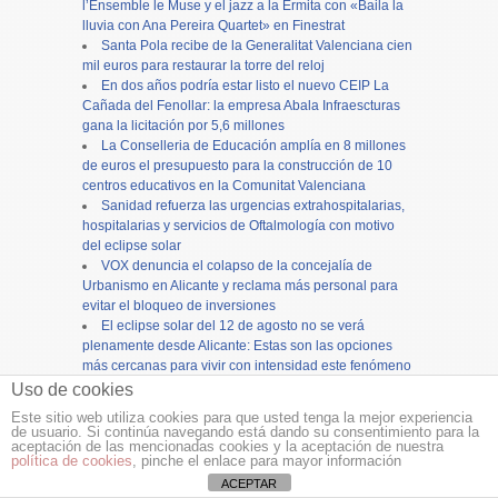
l’Ensemble le Muse y el jazz a la Ermita con «Baila la
lluvia con Ana Pereira Quartet» en Finestrat
Santa Pola recibe de la Generalitat Valenciana cien
mil euros para restaurar la torre del reloj
En dos años podría estar listo el nuevo CEIP La
Cañada del Fenollar: la empresa Abala Infraescturas
gana la licitación por 5,6 millones
La Conselleria de Educación amplía en 8 millones
de euros el presupuesto para la construcción de 10
centros educativos en la Comunitat Valenciana
Sanidad refuerza las urgencias extrahospitalarias,
hospitalarias y servicios de Oftalmología con motivo
del eclipse solar
VOX denuncia el colapso de la concejalía de
Urbanismo en Alicante y reclama más personal para
evitar el bloqueo de inversiones
El eclipse solar del 12 de agosto no se verá
plenamente desde Alicante: Estas son las opciones
más cercanas para vivir con intensidad este fenómeno
astronómico
Uso de cookies
Grupo Magma entrega en cuatro días el proyecto
Este sitio web utiliza cookies para que usted tenga la mejor experiencia
del semáforo que el Ayuntamiento le pidió al día
de usuario. Si continúa navegando está dando su consentimiento para la
siguiente de precintar Tambora
aceptación de las mencionadas cookies y la aceptación de nuestra
política de cookies
, pinche el enlace para mayor información
PSOE, Compromís, Per El Campello y Esquerra
ACEPTAR
Unida rechazan ampliar el vertedero de Les Canyades