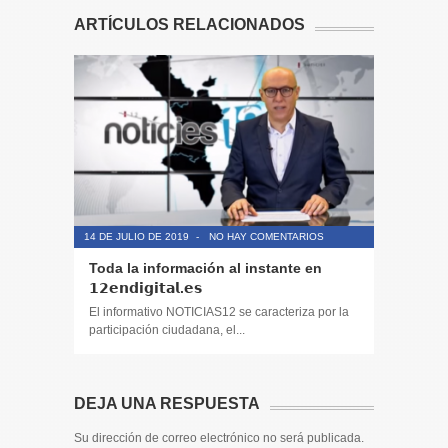
ARTÍCULOS RELACIONADOS
14 DE JULIO DE 2019
-
NO HAY COMENTARIOS
14 DE JULIO
Toda la información al instante en
Periodis
𝟭𝟮𝗲𝗻𝗱𝗶𝗴𝗶𝘁𝗮𝗹.𝗲𝘀
El informa
participaci
El informativo NOTICIAS12 se caracteriza por la
participación ciudadana, el...
DEJA UNA RESPUESTA
Su dirección de correo electrónico no será publicada.