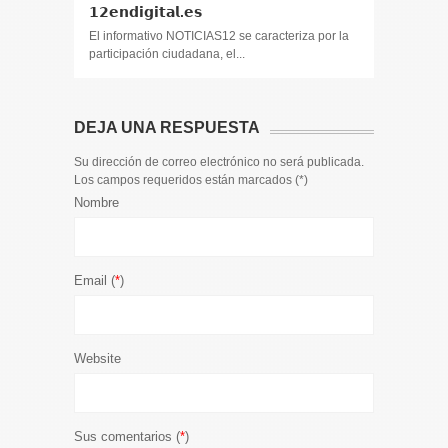
𝟭𝟮𝗲𝗻𝗱𝗶𝗴𝗶𝘁𝗮𝗹.𝗲𝘀
El informa
participaci
El informativo NOTICIAS12 se caracteriza por la
participación ciudadana, el...
DEJA UNA RESPUESTA
Su dirección de correo electrónico no será publicada.
Los campos requeridos están marcados (
*
)
Nombre
Email (
*
)
Website
Sus comentarios (
*
)