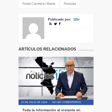
Festa! Carretera i Manta
Ponsoda
Publicado por:
12tv
ARTÍCULOS RELACIONADOS
14 DE JULIO DE 2019
-
NO HAY COMENTARIOS
14 DE JULIO
Toda la información al instante en
Periodis