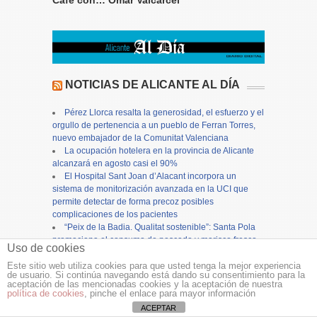
Café con… Omar Valcarcel
NOTICIAS DE ALICANTE AL DÍA
Pérez Llorca resalta la generosidad, el esfuerzo y el
orgullo de pertenencia a un pueblo de Ferran Torres,
nuevo embajador de la Comunitat Valenciana
La ocupación hotelera en la provincia de Alicante
alcanzará en agosto casi el 90%
El Hospital Sant Joan d’Alacant incorpora un
sistema de monitorización avanzada en la UCI que
permite detectar de forma precoz posibles
complicaciones de los pacientes
“Peix de la Badia. Qualitat sostenible”: Santa Pola
promociona el consumo de pescado y marisco fresco
Uso de cookies
Un agosto distinto. ¡Qué grande es España!
La mejor música de Ennio Morricone por
Este sitio web utiliza cookies para que usted tenga la mejor experiencia
de usuario. Si continúa navegando está dando su consentimiento para la
l’Ensemble le Muse y el jazz a la Ermita con «Baila la
aceptación de las mencionadas cookies y la aceptación de nuestra
lluvia con Ana Pereira Quartet» en Finestrat
política de cookies
, pinche el enlace para mayor información
Santa Pola recibe de la Generalitat Valenciana cien
ACEPTAR
mil euros para restaurar la torre del reloj