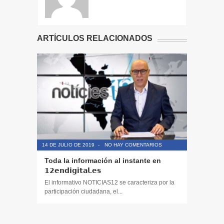
ARTÍCULOS RELACIONADOS
14 DE JULIO DE 2019
-
NO HAY COMENTARIOS
14 DE JULIO
Toda la información al instante en
Periodis
𝟭𝟮𝗲𝗻𝗱𝗶𝗴𝗶𝘁𝗮𝗹.𝗲𝘀
El informa
participaci
El informativo NOTICIAS12 se caracteriza por la
participación ciudadana, el...