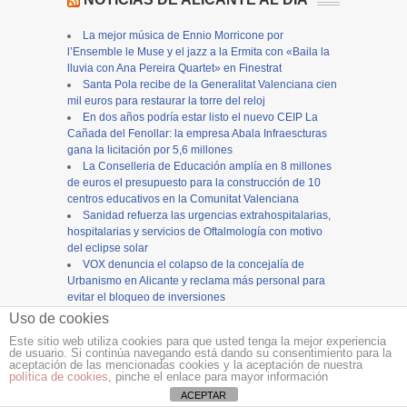
La mejor música de Ennio Morricone por
l’Ensemble le Muse y el jazz a la Ermita con «Baila la
lluvia con Ana Pereira Quartet» en Finestrat
Santa Pola recibe de la Generalitat Valenciana cien
mil euros para restaurar la torre del reloj
En dos años podría estar listo el nuevo CEIP La
Cañada del Fenollar: la empresa Abala Infraescturas
gana la licitación por 5,6 millones
La Conselleria de Educación amplía en 8 millones
de euros el presupuesto para la construcción de 10
centros educativos en la Comunitat Valenciana
Sanidad refuerza las urgencias extrahospitalarias,
hospitalarias y servicios de Oftalmología con motivo
del eclipse solar
VOX denuncia el colapso de la concejalía de
Urbanismo en Alicante y reclama más personal para
evitar el bloqueo de inversiones
El eclipse solar del 12 de agosto no se verá
Uso de cookies
plenamente desde Alicante: Estas son las opciones
Este sitio web utiliza cookies para que usted tenga la mejor experiencia
más cercanas para vivir con intensidad este fenómeno
de usuario. Si continúa navegando está dando su consentimiento para la
astronómico
aceptación de las mencionadas cookies y la aceptación de nuestra
política de cookies
, pinche el enlace para mayor información
Grupo Magma entrega en cuatro días el proyecto
del semáforo que el Ayuntamiento le pidió al día
ACEPTAR