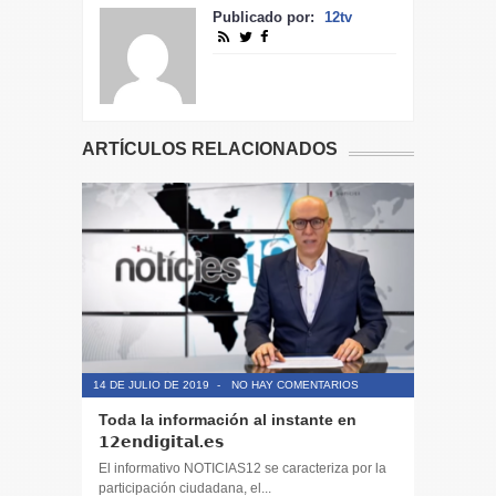
Publicado por:
12tv
ARTÍCULOS RELACIONADOS
14 DE JULIO DE 2019
-
NO HAY COMENTARIOS
14 DE JULIO
Toda la información al instante en
Periodis
𝟭𝟮𝗲𝗻𝗱𝗶𝗴𝗶𝘁𝗮𝗹.𝗲𝘀
El informa
participaci
El informativo NOTICIAS12 se caracteriza por la
participación ciudadana, el...