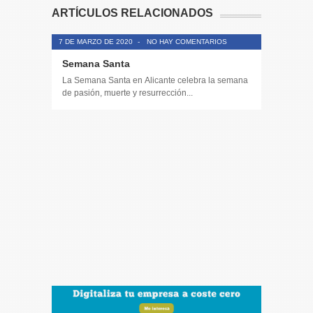
ARTÍCULOS RELACIONADOS
7 DE MARZO DE 2020
-
NO HAY COMENTARIOS
Semana Santa
La Semana Santa en Alicante celebra la semana
de pasión, muerte y resurrección...
14 DE JULIO
Toda la 
𝟭𝟮𝗲𝗻𝗱𝗶𝗴
El informa
participaci