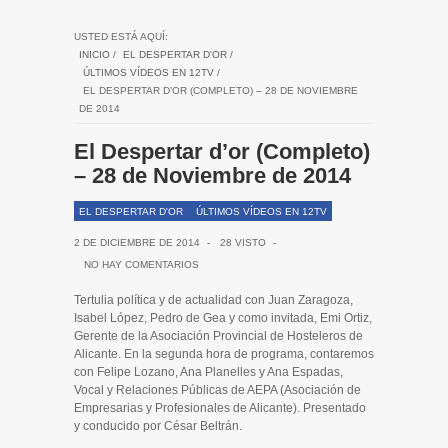
USTED ESTÁ AQUÍ:
INICIO
/
EL DESPERTAR D'OR
/
ÚLTIMOS VÍDEOS EN 12TV
/
EL DESPERTAR D’OR (COMPLETO) – 28 DE NOVIEMBRE
DE 2014
El Despertar d’or (Completo)
– 28 de Noviembre de 2014
EL DESPERTAR D'OR
ÚLTIMOS VÍDEOS EN 12TV
2 DE DICIEMBRE DE 2014
-
28 VISTO
-
NO HAY COMENTARIOS
Tertulia política y de actualidad con Juan Zaragoza,
Isabel López, Pedro de Gea y como invitada, Emi Ortiz,
Gerente de la Asociación Provincial de Hosteleros de
Alicante. En la segunda hora de programa, contaremos
con Felipe Lozano, Ana Planelles y Ana Espadas,
Vocal y Relaciones Públicas de AEPA (Asociación de
Empresarias y Profesionales de Alicante). Presentado
y conducido por César Beltrán.