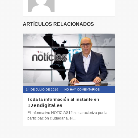
ARTÍCULOS RELACIONADOS
14 DE JULIO DE 2019
-
NO HAY COMENTARIOS
14 DE JULIO
Toda la información al instante en
Periodis
𝟭𝟮𝗲𝗻𝗱𝗶𝗴𝗶𝘁𝗮𝗹.𝗲𝘀
El informa
participaci
El informativo NOTICIAS12 se caracteriza por la
participación ciudadana, el...