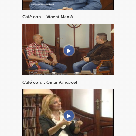
Café con… Vicent Maciá
Café con… Omar Valcarcel