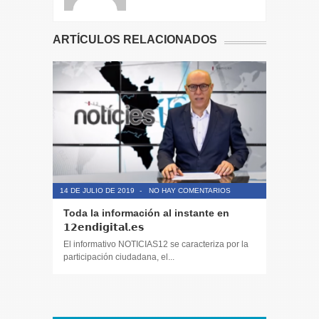
ARTÍCULOS RELACIONADOS
14 DE JULIO DE 2019
-
NO HAY COMENTARIOS
14 DE JULIO
Toda la información al instante en
Periodis
𝟭𝟮𝗲𝗻𝗱𝗶𝗴𝗶𝘁𝗮𝗹.𝗲𝘀
El informa
participaci
El informativo NOTICIAS12 se caracteriza por la
participación ciudadana, el...