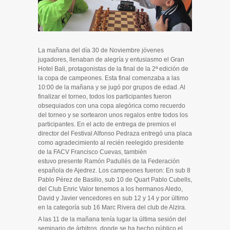
La mañana del día 30 de Noviembre jóvenes
jugadores, llenaban de alegría y entusiasmo el Gran
Hotel Bali, protagonistas de la final de la 2ª edición de
la copa de campeones. Esta final comenzaba a las
10:00 de la mañana y se jugó por grupos de edad. Al
finalizar el torneo, todos los participantes fueron
obsequiados con una copa alegórica como recuerdo
del torneo y se sortearon unos regalos entre todos los
participantes. En el acto de entrega de premios el
director del Festival Alfonso Pedraza entregó una placa
como agradecimiento al recién reelegido presidente
de la FACV Francisco Cuevas, también
estuvo presente Ramón Padullés de la Federación
española de Ajedrez. Los campeones fueron: En sub 8
Pablo Pérez de Basilio, sub 10 de Quart Pablo Cubells,
del Club Enric Valor tenemos a los hermanos Aledo,
David y Javier vencedores en sub 12 y 14 y por último
en la categoría sub 16 Marc Rivera del club de Alzira.
A las 11 de la mañana tenía lugar la última sesión del
seminario de árbitros, donde se ha hecho público el