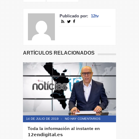
Publicado por:
12tv
ARTÍCULOS RELACIONADOS
14 DE JULIO DE 2019
-
NO HAY COMENTARIOS
14 DE JULIO
Toda la información al instante en
Periodis
𝟭𝟮𝗲𝗻𝗱𝗶𝗴𝗶𝘁𝗮𝗹.𝗲𝘀
El informa