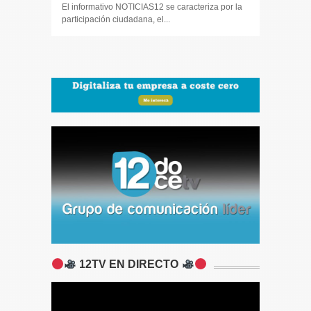
participaci
El informativo NOTICIAS12 se caracteriza por la
participación ciudadana, el...
12TV EN DIRECTO
A network error caused the media