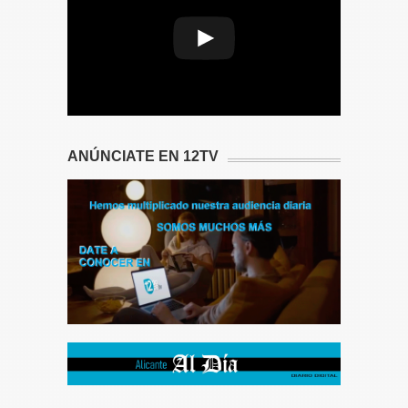
download to fail part-way.
ANÚNCIATE EN 12TV