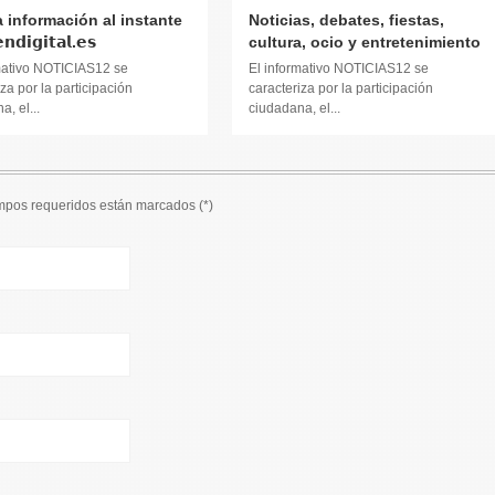
a información al instante
Noticias, debates, fiestas,
𝗱𝗶𝗴𝗶𝘁𝗮𝗹.𝗲𝘀
cultura, ocio y entretenimiento
mativo NOTICIAS12 se
El informativo NOTICIAS12 se
za por la participación
caracteriza por la participación
, el...
ciudadana, el...
ampos requeridos están marcados (
*
)