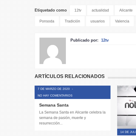
Etiquetado como
12tv
actualidad
Alicante
Ponsoda
Tradición
usuarios
Valencia
Publicado por:
12tv
ARTÍCULOS RELACIONADOS
7 DE MARZO DE 2020
-
NO HAY COMENTARIOS
Semana Santa
La Semana Santa en Alicante celebra la
semana de pasión, muerte y
resurrección...
14 DE JUL