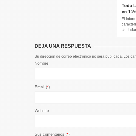
Toda l
en 𝟭𝟮𝗲
El infor
caracteri
ciudadana
DEJA UNA RESPUESTA
Su dirección de correo electrónico no será publicada. Los c
Nombre
Email (
*
)
Website
Sus comentarios (
*
)