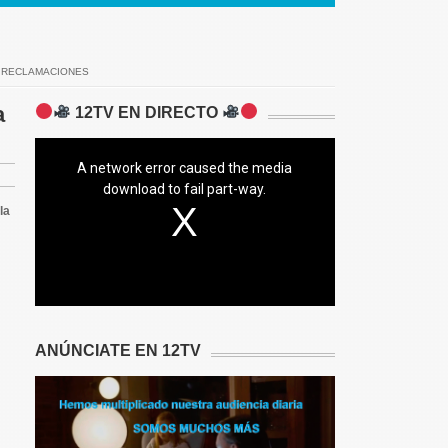
S RECLAMACIONES
a
12TV EN DIRECTO
A network error caused the media
download to fail part-way.
la
ANÚNCIATE EN 12TV