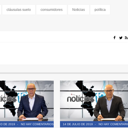
cláusulas suelo
consumidores
Noticias
política
IO DE 2019
-
NO HAY COMENTARIOS
14 DE JULIO DE 2019
-
NO HAY COMENTARI