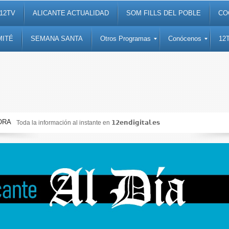
12TV
ALICANTE ACTUALIDAD
SOM FILLS DEL POBLE
CO
MITÉ
SEMANA SANTA
Otros Programas
Conócenos
12
ORA
Toda la información al instante en 𝟭𝟮𝗲𝗻𝗱𝗶𝗴𝗶𝘁𝗮𝗹.𝗲𝘀