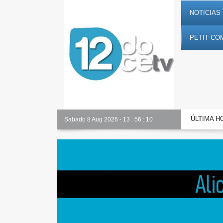
NOTICIAS 
PETIT CO
ÚLTIMA H
Alicante Actualidad
Sabado 8 Aug 2026
-
13
:
56
:
11