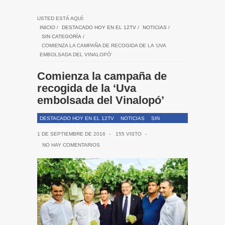
USTED ESTÁ AQUÍ:
INICIO
/
DESTACADO HOY EN EL 12TV
/
NOTICIAS
/
SIN CATEGORÍA
/
COMIENZA LA CAMPAÑA DE RECOGIDA DE LA ‘UVA
EMBOLSADA DEL VINALOPÓ’
Comienza la campaña de
recogida de la ‘Uva
embolsada del Vinalopó’
DESTACADO HOY EN EL 12TV
NOTICIAS
SIN
CATEGORÍA
1 DE SEPTIEMBRE DE 2016
-
155 VISTO
-
NO HAY COMENTARIOS