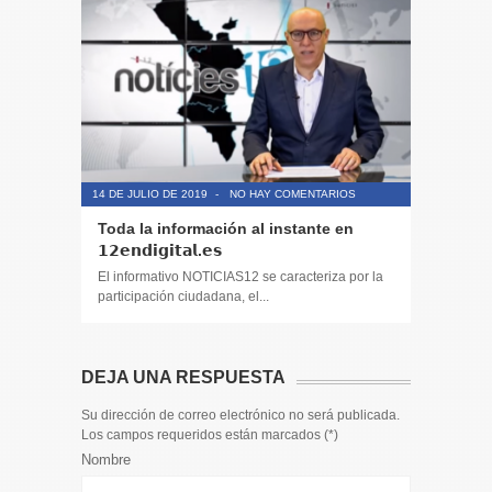
14 DE JULIO DE 2019
-
NO HAY COMENTARIOS
14 DE JULIO
Toda la información al instante en
Periodis
𝟭𝟮𝗲𝗻𝗱𝗶𝗴𝗶𝘁𝗮𝗹.𝗲𝘀
El informa
participaci
El informativo NOTICIAS12 se caracteriza por la
participación ciudadana, el...
DEJA UNA RESPUESTA
Su dirección de correo electrónico no será publicada.
Los campos requeridos están marcados (
*
)
Nombre