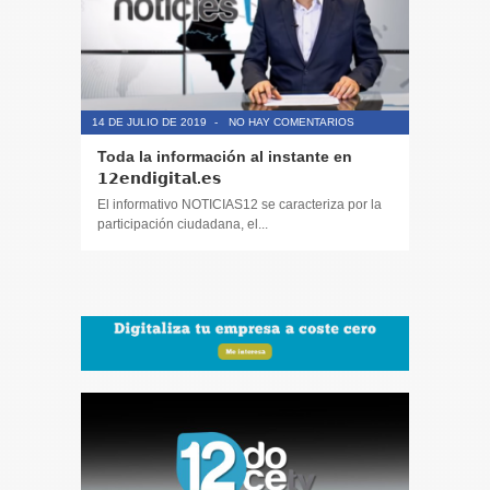
14 DE JULIO DE 2019
-
NO HAY COMENTARIOS
14 DE JULIO
Toda la información al instante en
Periodis
𝟭𝟮𝗲𝗻𝗱𝗶𝗴𝗶𝘁𝗮𝗹.𝗲𝘀
El informa
participaci
El informativo NOTICIAS12 se caracteriza por la
participación ciudadana, el...