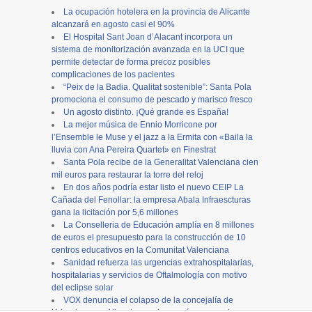
La ocupación hotelera en la provincia de Alicante
alcanzará en agosto casi el 90%
El Hospital Sant Joan d’Alacant incorpora un
sistema de monitorización avanzada en la UCI que
permite detectar de forma precoz posibles
complicaciones de los pacientes
“Peix de la Badia. Qualitat sostenible”: Santa Pola
promociona el consumo de pescado y marisco fresco
Un agosto distinto. ¡Qué grande es España!
La mejor música de Ennio Morricone por
l’Ensemble le Muse y el jazz a la Ermita con «Baila la
lluvia con Ana Pereira Quartet» en Finestrat
Santa Pola recibe de la Generalitat Valenciana cien
mil euros para restaurar la torre del reloj
En dos años podría estar listo el nuevo CEIP La
Cañada del Fenollar: la empresa Abala Infraescturas
gana la licitación por 5,6 millones
La Conselleria de Educación amplía en 8 millones
de euros el presupuesto para la construcción de 10
centros educativos en la Comunitat Valenciana
Sanidad refuerza las urgencias extrahospitalarias,
hospitalarias y servicios de Oftalmología con motivo
del eclipse solar
VOX denuncia el colapso de la concejalía de