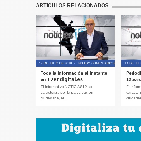
ARTÍCULOS RELACIONADOS
14 DE JULIO DE 2019
-
NO HAY COMENTARIOS
14 DE JUL
Toda la información al instante
Period
en 𝟭𝟮𝗲𝗻𝗱𝗶𝗴𝗶𝘁𝗮𝗹.𝗲𝘀
12tv.e
El informativo NOTICIAS12 se
El infor
caracteriza por la participación
caracteri
ciudadana, el...
ciudadana