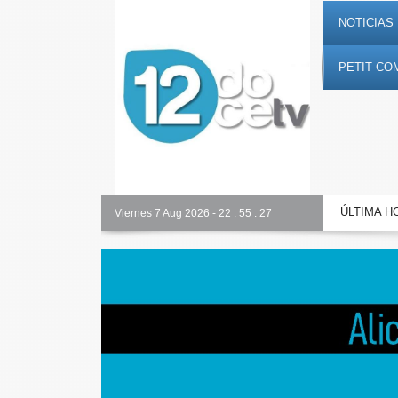
NOTICIAS 
PETIT CO
ÚLTIMA H
Alicante Actualidad
Viernes 7 Aug 2026
-
22
:
55
:
28