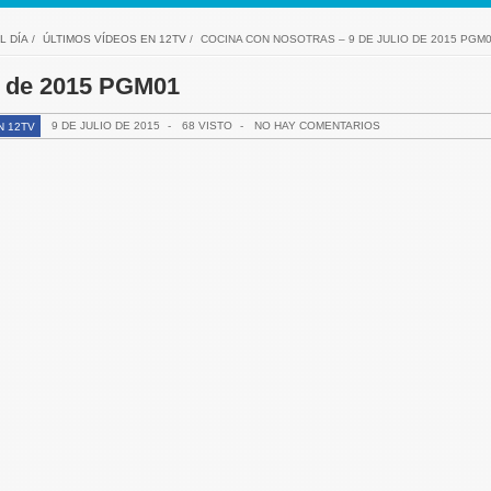
L DÍA
/
ÚLTIMOS VÍDEOS EN 12TV
/
COCINA CON NOSOTRAS – 9 DE JULIO DE 2015 PGM
io de 2015 PGM01
9 DE JULIO DE 2015
-
68 VISTO
-
NO HAY COMENTARIOS
N 12TV