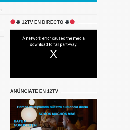
01
12TV EN DIRECTO
A network error caused the media
download to fail part-way.
ANÚNCIATE EN 12TV