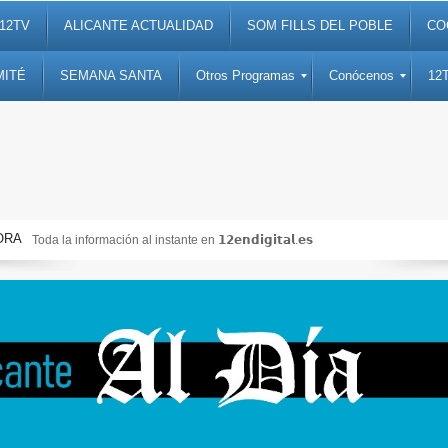
12TV
ALICANTE ACTUALIDAD
SOM FILLS DEL POBLE
CO
MITÉ
SEMANA SANTA
Otros Programas
Conócenos
12
ORA
Toda la información al instante en 𝟭𝟮𝗲𝗻𝗱𝗶𝗴𝗶𝘁𝗮𝗹.𝗲𝘀