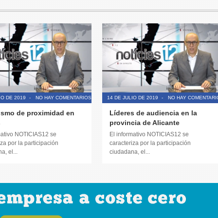
IO DE 2019
-
NO HAY COMENTARIOS
14 DE JULIO DE 2019
-
NO HAY COMENTARI
ismo de proximidad en
Líderes de audiencia en la
s
provincia de Alicante
mativo NOTICIAS12 se
El informativo NOTICIAS12 se
za por la participación
caracteriza por la participación
, el...
ciudadana, el...