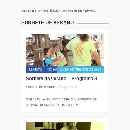
USTED ESTÁ AQUÍ:
INICIO
/
SORBETE DE VERANO
SORBETE DE VERANO
32 VISTO
-
NO HAY COMENTARIOS
16 DE SEPTIEMBRE DE 2015
Sorbete de verano – Programa 8
Sorbete de verano – Programa 8
─
POR
12TV
IN:
NOTICIA DEL DÍA
,
SORBETE DE
VERANO
,
ÚLTIMOS VÍDEOS EN 12TV