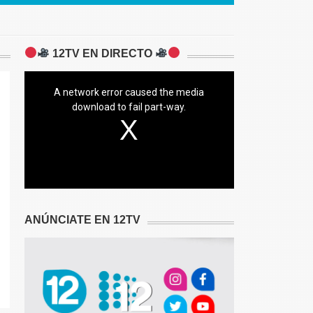
12TV EN DIRECTO
A network error caused the media
download to fail part-way.
ANÚNCIATE EN 12TV