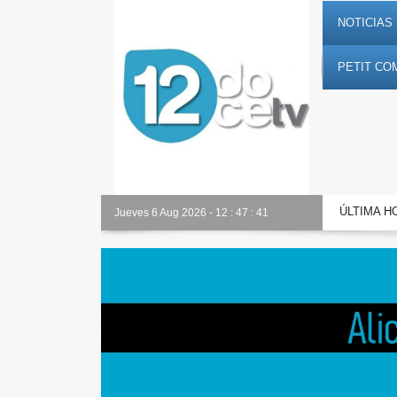
NOTICIAS 
PETIT CO
ÚLTIMA H
Alicante Actualidad
Jueves 6 Aug 2026
-
12
:
47
:
42