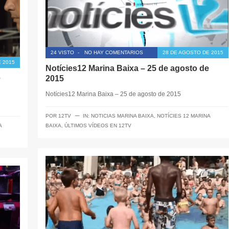
24 VISTO
-
NO HAY COMENTARIOS
28 DE AGOSTO DE 2015
 2015
Notícies12 Marina Baixa – 25 de agosto de
e
2015
Notícies12 Marina Baixa – 25 de agosto de 2015
─
POR
12TV
IN:
NOTICIAS MARINA BAIXA
,
NOTÍCIES 12 MARINA
A
BAIXA
,
ÚLTIMOS VÍDEOS EN 12TV