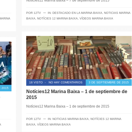
Notícies12 Marina Baixa – 7 de septiembre de 2015
─
POR
12TV
IN:
DESTACADO EN LA MARINA BAIXA
,
NOTICIAS MARINA
MARINA
BAIXA
,
NOTÍCIES 12 MARINA BAIXA
,
VÍDEOS MARINA BAIXA
18 VISTO
-
NO HAY COMENTARIOS
3 DE SEPTIEMBRE DE 2015
 2015
Notícies12 Marina Baixa – 1 de septiembre de
e
2015
Notícies12 Marina Baixa – 1 de septiembre de 2015
─
POR
12TV
IN:
NOTICIAS MARINA BAIXA
,
NOTÍCIES 12 MARINA
A
BAIXA
,
VÍDEOS MARINA BAIXA