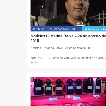
15 VISTO
-
NO HAY COMENTARIOS
28 DE AGOSTO DE
Notícies12 Marina Baixa – 24 de agosto d
2015
Notícies12 Marina Baixa – 24 de agosto de 2015
─
POR
12TV
IN:
NOTICIAS MARINA BAIXA
,
NOTÍCIES 12 MARIN
BAIXA