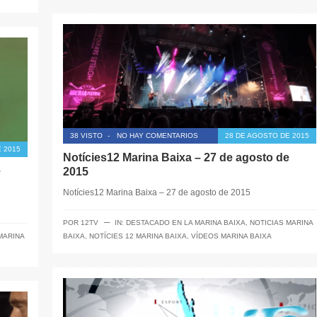
38 VISTO
-
NO HAY COMENTARIOS
28 DE AGOSTO DE 2015
 2015
Notícies12 Marina Baixa – 27 de agosto de
e
2015
Notícies12 Marina Baixa – 27 de agosto de 2015
─
POR
12TV
IN:
DESTACADO EN LA MARINA BAIXA
,
NOTICIAS MARINA
MARINA
BAIXA
,
NOTÍCIES 12 MARINA BAIXA
,
VÍDEOS MARINA BAIXA