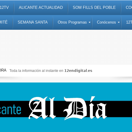
12TV
ALICANTE ACTUALIDAD
SOM FILLS DEL POBLE
CO
MITÉ
SEMANA SANTA
Otros Programas
Conócenos
12
ORA
Toda la información al instante en 𝟭𝟮𝗲𝗻𝗱𝗶𝗴𝗶𝘁𝗮𝗹.𝗲𝘀