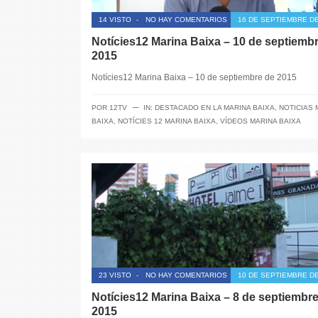
14 VISTO
-
NO HAY COMENTARIOS
16 DE SEPTIEMBRE DE
Notícies12 Marina Baixa – 10 de septiemb
2015
Notícies12 Marina Baixa – 10 de septiembre de 2015
─
POR
12TV
IN:
DESTACADO EN LA MARINA BAIXA
,
NOTICIAS 
BAIXA
,
NOTÍCIES 12 MARINA BAIXA
,
VÍDEOS MARINA BAIXA
23 VISTO
-
NO HAY COMENTARIOS
10 DE SEPTIEMBRE DE
Notícies12 Marina Baixa – 8 de septiembr
2015