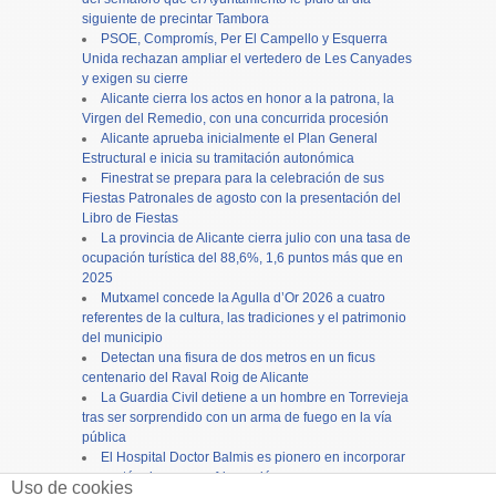
siguiente de precintar Tambora
PSOE, Compromís, Per El Campello y Esquerra
Unida rechazan ampliar el vertedero de Les Canyades
y exigen su cierre
Alicante cierra los actos en honor a la patrona, la
Virgen del Remedio, con una concurrida procesión
Alicante aprueba inicialmente el Plan General
Estructural e inicia su tramitación autonómica
Finestrat se prepara para la celebración de sus
Fiestas Patronales de agosto con la presentación del
Libro de Fiestas
La provincia de Alicante cierra julio con una tasa de
ocupación turística del 88,6%, 1,6 puntos más que en
2025
Mutxamel concede la Agulla d’Or 2026 a cuatro
referentes de la cultura, las tradiciones y el patrimonio
del municipio
Detectan una fisura de dos metros en un ficus
centenario del Raval Roig de Alicante
La Guardia Civil detiene a un hombre en Torrevieja
tras ser sorprendido con un arma de fuego en la vía
pública
El Hospital Doctor Balmis es pionero en incorporar
carros térmicos con refrigeración por agua para
Uso de cookies