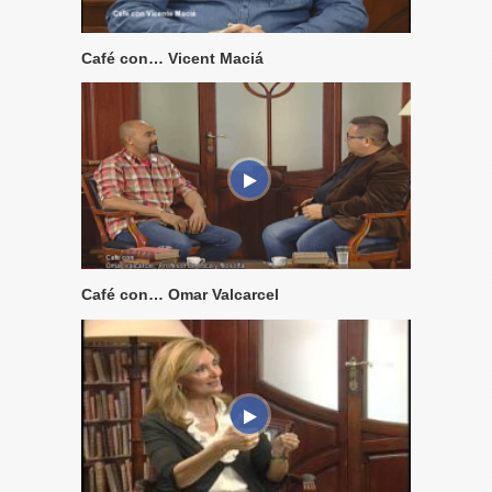
Café con… Vicent Maciá
Café con… Omar Valcarcel