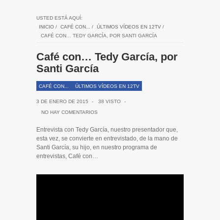
USTED ESTÁ AQUÍ:
INICIO
/
CAFÉ CON...
/
ÚLTIMOS VÍDEOS EN 12TV
/
CAFÉ CON… TEDY GARCÍA, POR SANTI GARCÍA
Café con… Tedy García, por
Santi García
CAFÉ CON...
ÚLTIMOS VÍDEOS EN 12TV
3 DE ENERO DE 2015
-
38 VISTO
-
NO HAY COMENTARIOS
Entrevista con Tedy García, nuestro presentador que,
esta vez, se convierte en entrevistado, de la mano de
Santi García, su hijo, en nuestro programa de
entrevistas, Café con…