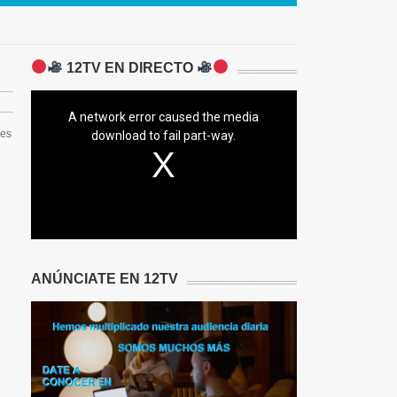
12TV EN DIRECTO
A network error caused the media
nes
download to fail part-way.
ANÚNCIATE EN 12TV