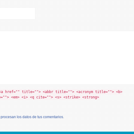
<a href="" title=""> <abbr title=""> <acronym title=""> <b>
e=""> <em> <i> <q cite=""> <s> <strike> <strong>
procesan los datos de tus comentarios
.