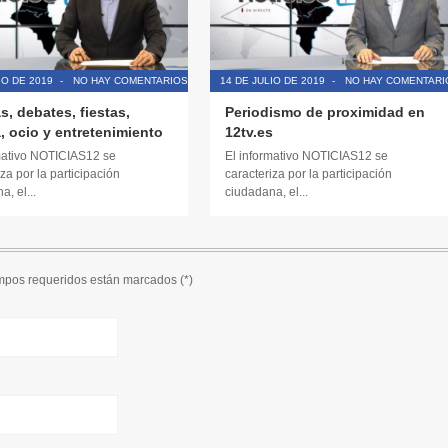
IO DE 2019
-
NO HAY COMENTARIOS
14 DE JULIO DE 2019
-
NO HAY COMENTARI
s, debates, fiestas,
Periodismo de proximidad en
, ocio y entretenimiento
12tv.es
mativo NOTICIAS12 se
El informativo NOTICIAS12 se
za por la participación
caracteriza por la participación
, el...
ciudadana, el...
ampos requeridos están marcados (
*
)