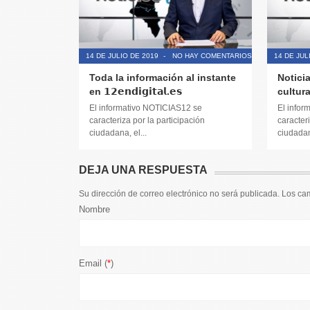
14 DE JULIO DE 2019
-
NO HAY COMENTARIOS
14 DE JUL
Toda la información al instante
Noticia
en 𝟭𝟮𝗲𝗻𝗱𝗶𝗴𝗶𝘁𝗮𝗹.𝗲𝘀
cultura
El informativo NOTICIAS12 se
El infor
caracteriza por la participación
caracteri
ciudadana, el...
ciudadana
DEJA UNA RESPUESTA
Su dirección de correo electrónico no será publicada. Los c
Nombre
Email (
*
)