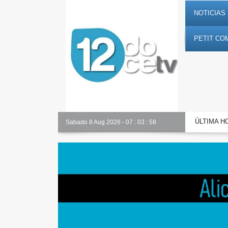
NOTICIAS 
PETIT CO
ÚLTIMA H
Alicante Actualidad
Sabado 8 Aug 2026
-
07
:
03
:
59