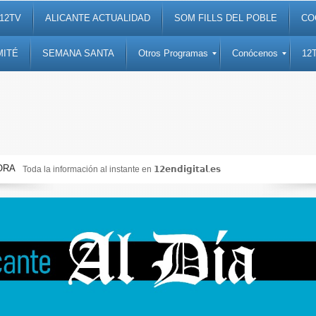
12TV
ALICANTE ACTUALIDAD
SOM FILLS DEL POBLE
CO
MITÉ
SEMANA SANTA
Otros Programas
Conócenos
12
ORA
Toda la información al instante en 𝟭𝟮𝗲𝗻𝗱𝗶𝗴𝗶𝘁𝗮𝗹.𝗲𝘀