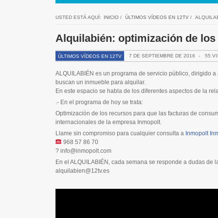
USTED ESTÁ AQUÍ:
INICIO
/
ÚLTIMOS VÍDEOS EN 12TV
/
ALQUILA
Alquilabién: optimización de los
7 DE SEPTIEMBRE DE 2016
-
55 V
ÚLTIMOS VÍDEOS EN 12TV
ALQUILABIÉN es un programa de servicio público, dirigido a 
buscan un inmueble para alquilar.
En este espacio se habla de los diferentes aspectos de la rela
.- En el programa de hoy se trata:
Optimización de los recursos para que las facturas de consumo
internacionales de la empresa Inmopolt.
Llame sin compromiso para cualquier consulta a
Inmopolt Inm
968 57 86 70
? info@inmopolt.com
En el ALQUILABIÉN, cada semana se responde a dudas de la
alquilabien@12tv.es