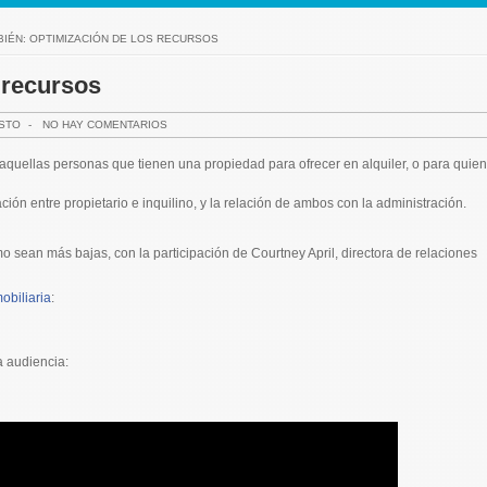
BIÉN: OPTIMIZACIÓN DE LOS RECURSOS
 recursos
ISTO
-
NO HAY COMENTARIOS
aquellas personas que tienen una propiedad para ofrecer en alquiler, o para quie
ción entre propietario e inquilino, y la relación de ambos con la administración.
 sean más bajas, con la participación de Courtney April, directora de relaciones
obiliaria
:
 audiencia: