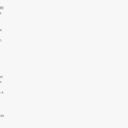
e
El
o
se
o.
el
n
á a
 de