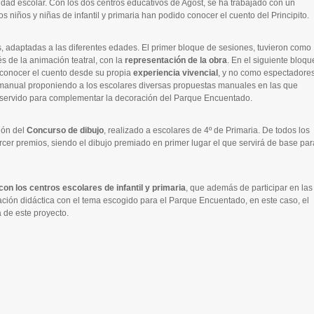
dad escolar. Con los dos centros educativos de Agost, se ha trabajado con un
 los niños y niñas de infantil y primaria han podido conocer el cuento del Principito.
s, adaptadas a las diferentes edades. El primer bloque de sesiones, tuvieron como
és de la animación teatral, con la
representación de la obra
. En el siguiente bloqu
 conocer el cuento desde su propia
experiencia vivencial
, y no como espectadores
ad manual proponiendo a los escolares diversas propuestas manuales en las que
 servido para complementar la decoración del Parque Encuentado.
ión del
Concurso de dibujo
, realizado a escolares de 4º de Primaria. De todos los
rcer premios, siendo el dibujo premiado en primer lugar el que servirá de base par
on los centros escolares de infantil y primaria
, que además de participar en las
ión didáctica con el tema escogido para el Parque Encuentado, en este caso, el
a de este proyecto.