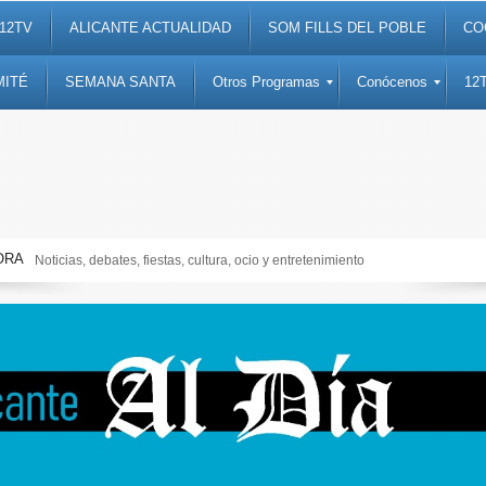
12TV
ALICANTE ACTUALIDAD
SOM FILLS DEL POBLE
CO
MITÉ
SEMANA SANTA
Otros Programas
Conócenos
12
ORA
Noticias, debates, fiestas, cultura, ocio y entretenimiento