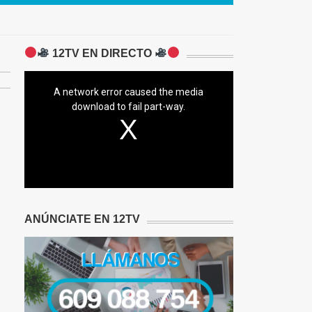
12TV EN DIRECTO
A network error caused the media
download to fail part-way.
ANÚNCIATE EN 12TV