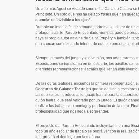
Un año más Agost se viste de cuento. La Casa de Cultura se t
Principito
. Un libro que nos ha dejado frases que han qued
esencial es invisible a los ojos”.
Durante un intenso fin de semana podremos disfrutar de un a
protagonistas. El Parque Encuentado viene cargado de propues
haya el propio autor Antoine de Saint Exupèry, y también tant
que chocan con el mundo interior de nuestro personaje, el pri
Siempre a través del juego y la diversión, nos adentraremos 
Exposiciones se transforma en un desierto, los pasillos se ll
diferentes representaciones teatrales que llenan este evento.
De las obras teatrales, iniciamos la primera representación e
Concurso de Guiones Teatrales
que se destina a escolares d
las que se les introduce al lenguaje teatral para la elaborac
guión teatral que será valorado por un jurado. El guión gana
realizar los trabajos de montaje y producción de la obra. Fin
profesionalidad que nos llega a sorprender.
El proyecto del Parque Encuentado incluye también una
Escu
todo un año escolar de trabajo se podrá ver con la realizació
interpretará el domingo por la mañana.