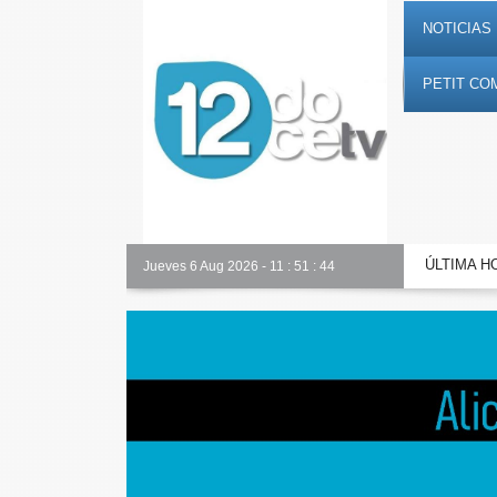
NOTICIAS 
PETIT CO
ÚLTIMA H
Toda la información al instante en 𝟭𝟮𝗲𝗻𝗱𝗶𝗴𝗶𝘁𝗮𝗹.𝗲𝘀
Jueves 6 Aug 2026
-
11
:
51
:
45