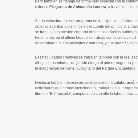
Pero también se trabaja de forma muy especial con la comuni
extenso
Programa de Animación Lectora
, a través del cual
Se ha estructurado este programa en tres tipos de actividade
objetivo adentrar a los niños en el cuento del principito a trav
se trabajo la expresión corporal donde los niños/as pudieron
Finalmente, en el último bloque se trabajó con la creativid
desarrollaron sus
habilidades creativas
, y que además, han
Las habilidades creativas se trabajan también con la realizac
dibujos presentados, un jurado otorga el primer, segundo y te
la elaboración del cartel publicitario del Parque Encuentado.
Destacar también de este proyecto la estrecha
colaboración c
actividades que hemos mencionado, trabajan en su programac
libro de “El Principito”, completando con ello la labor didáctic