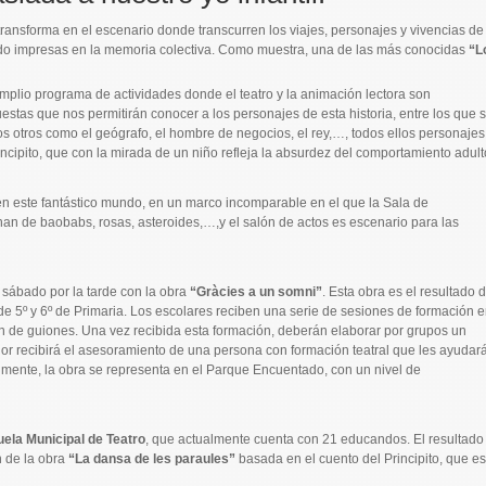
ransforma en el escenario donde transcurren los viajes, personajes y vivencias d
ado impresas en la memoria colectiva. Como muestra, una de las más conocidas
“L
mplio programa de actividades donde el teatro y la animación lectora son
tas que nos permitirán conocer a los personajes de esta historia, entre los que 
os otros como el geógrafo, el hombre de negocios, el rey,…, todos ellos personajes
ncipito, que con la mirada de un niño refleja la absurdez del comportamiento adult
en este fantástico mundo, en un marco incomparable en el que la Sala de
enan de baobabs, rosas, asteroides,…,y el salón de actos es escenario para las
l sábado por la tarde con la obra
“Gràcies a un somni”
. Esta obra es el resultado d
e 5º y 6º de Primaria. Los escolares reciben una serie de sesiones de formación e
ión de guiones. Una vez recibida esta formación, deberán elaborar por grupos un
dor recibirá el asesoramiento de una persona con formación teatral que les ayudar
almente, la obra se representa en el Parque Encuentado, con un nivel de
ela Municipal de Teatro
, que actualmente cuenta con 21 educandos. El resultado
n de la obra
“La dansa de les paraules”
basada en el cuento del Principito, que es