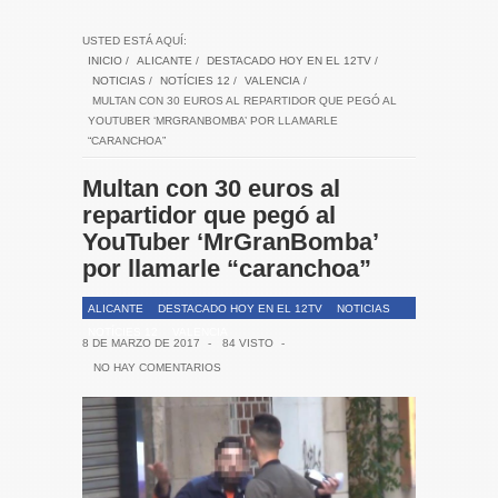
USTED ESTÁ AQUÍ:
INICIO
/
ALICANTE
/
DESTACADO HOY EN EL 12TV
/
NOTICIAS
/
NOTÍCIES 12
/
VALENCIA
/
MULTAN CON 30 EUROS AL REPARTIDOR QUE PEGÓ AL
YOUTUBER ‘MRGRANBOMBA’ POR LLAMARLE
“CARANCHOA”
Multan con 30 euros al
repartidor que pegó al
YouTuber ‘MrGranBomba’
por llamarle “caranchoa”
ALICANTE
DESTACADO HOY EN EL 12TV
NOTICIAS
NOTÍCIES 12
VALENCIA
8 DE MARZO DE 2017
-
84 VISTO
-
NO HAY COMENTARIOS