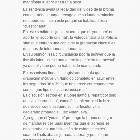
mandíbula al abrir y cerrar la boca.
La sentencia avala la legalidad del vídeo de la broma
como prueba, aunque recoge que su fundamentación
no puede ceñirse a éste porque su fiabilidad está
“cuestionada”.
En este sentido, el juez recuerda que el ‘youtuber’ no
aportó “el soporte original”, la videocámara, a la Policía
sino que entregó una copia de la grabación cinco días
después de interponer la denuncia.
En su opinión, esa circunstancia podría motivar que la
fiscalía interpusiese una querella por “estafa procesal”,
ya que el vídeo podría haber sido manipulado.
En esa misma línea, el magistrado señala que la
grabación incluye un “fundido completo en azul” entre
los segundos 38 y 39 “que no parece corresponderse
con ningún tipo de circunstancia real”.
La discusión estriba en si Soler llamó al repartidor solo
una vez “caranchoa”, como él mantiene, o si lo hizo
dos veces, como aseguró su interlocutor y ha
declarado probado el juez Villanueva.
Agrega que el ‘youtuber’ prolongó la broma en lugar
de marcharse del lugar, mientras que el agresor se
encontraba en una “situación de evidente estrés”,
cuando finalizaba su jornada laboral, y pensó que