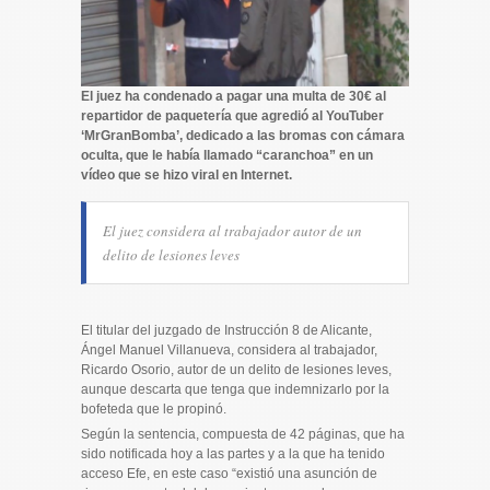
El juez ha condenado a pagar una
multa
de 30€ al
repartidor de paquetería que agredió al YouTuber
‘MrGranBomba’, dedicado a las bromas con cámara
oculta, que le había llamado “caranchoa” en un
vídeo que se hizo viral en Internet.
El juez considera al trabajador autor de un
delito de lesiones leves
El titular del juzgado de Instrucción 8 de Alicante,
Ángel Manuel Villanueva, considera al trabajador,
Ricardo Osorio, autor de un delito de lesiones leves,
aunque descarta que tenga que indemnizarlo por la
bofeteda que le propinó.
Según la sentencia, compuesta de 42 páginas, que ha
sido notificada hoy a las partes y a la que ha tenido
acceso Efe, en este caso “existió una asunción de