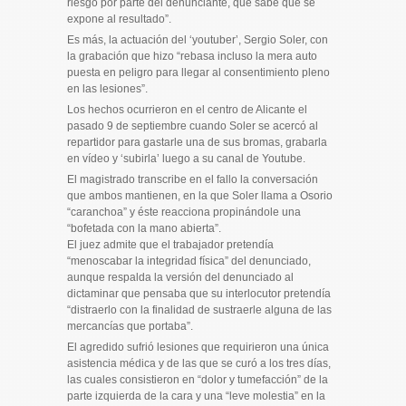
riesgo por parte del denunciante, que sabe que se
expone al resultado”.
Es más, la actuación del ‘youtuber’, Sergio Soler, con
la grabación que hizo “rebasa incluso la mera auto
puesta en peligro para llegar al consentimiento pleno
en las lesiones”.
Los hechos ocurrieron en el centro de Alicante el
pasado 9 de septiembre cuando Soler se acercó al
repartidor para gastarle una de sus bromas, grabarla
en vídeo y ‘subirla’ luego a su canal de Youtube.
El magistrado transcribe en el fallo la conversación
que ambos mantienen, en la que Soler llama a Osorio
“caranchoa” y éste reacciona propinándole una
“bofetada con la mano abierta”.
El juez admite que el trabajador pretendía
“menoscabar la integridad física” del denunciado,
aunque respalda la versión del denunciado al
dictaminar que pensaba que su interlocutor pretendía
“distraerlo con la finalidad de sustraerle alguna de las
mercancías que portaba”.
El agredido sufrió lesiones que requirieron una única
asistencia médica y de las que se curó a los tres días,
las cuales consistieron en “dolor y tumefacción” de la
parte izquierda de la cara y una “leve molestia” en la