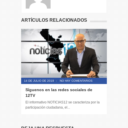
ARTÍCULOS RELACIONADOS
14 DE JULIO DE 2019
-
NO HAY COMENTARIOS
14 DE JULIO
Síguenos en las redes sociales de
Toda la 
12TV
𝟙𝟚𝕖𝕟𝕕𝕚𝕘
El informativo NOTICIAS12 se caracteriza por la
El informa
participación ciudadana, el...
participaci