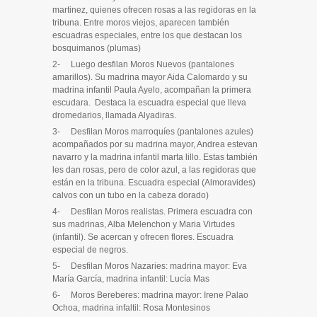
martinez, quienes ofrecen rosas a las regidoras en la
tribuna. Entre moros viejos, aparecen también
escuadras especiales, entre los que destacan los
bosquimanos (plumas)
2- Luego desfilan Moros Nuevos (pantalones
amarillos). Su madrina mayor Aida Calomardo y su
madrina infantil Paula Ayelo, acompañan la primera
escudara. Destaca la escuadra especial que lleva
dromedarios, llamada Alyadiras.
3- Desfilan Moros marroquíes (pantalones azules)
acompañados por su madrina mayor, Andrea estevan
navarro y la madrina infantil marta lillo. Estas también
les dan rosas, pero de color azul, a las regidoras que
están en la tribuna. Escuadra especial (Almoravides)
calvos con un tubo en la cabeza dorado)
4- Desfilan Moros realistas. Primera escuadra con
sus madrinas, Alba Melenchon y Maria Virtudes
(infantil). Se acercan y ofrecen flores. Escuadra
especial de negros.
5- Desfilan Moros Nazaries: madrina mayor: Eva
María García, madrina infantil: Lucía Mas
6- Moros Bereberes: madrina mayor: Irene Palao
Ochoa, madrina infaltil: Rosa Montesinos