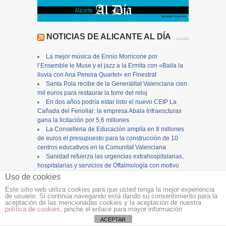
NOTICIAS DE ALICANTE AL DÍA
La mejor música de Ennio Morricone por
l’Ensemble le Muse y el jazz a la Ermita con «Baila la
lluvia con Ana Pereira Quartet» en Finestrat
Santa Pola recibe de la Generalitat Valenciana cien
mil euros para restaurar la torre del reloj
En dos años podría estar listo el nuevo CEIP La
Cañada del Fenollar: la empresa Abala Infraescturas
gana la licitación por 5,6 millones
La Conselleria de Educación amplía en 8 millones
de euros el presupuesto para la construcción de 10
centros educativos en la Comunitat Valenciana
Sanidad refuerza las urgencias extrahospitalarias,
hospitalarias y servicios de Oftalmología con motivo
del eclipse solar
Uso de cookies
VOX denuncia el colapso de la concejalía de
Este sitio web utiliza cookies para que usted tenga la mejor experiencia
Urbanismo en Alicante y reclama más personal para
de usuario. Si continúa navegando está dando su consentimiento para la
evitar el bloqueo de inversiones
aceptación de las mencionadas cookies y la aceptación de nuestra
política de cookies
, pinche el enlace para mayor información
El eclipse solar del 12 de agosto no se verá
ACEPTAR
plenamente desde Alicante: Estas son las opciones