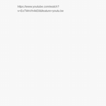
https://www.youtube.com/watch?
v=EoTWvVh4kE8&feature=youtu.be