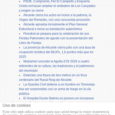
PSOE, Compromís, Per El Campello y Esquerra
Unida rechazan ampliar el vertedero de Les Canyades
y exigen su cierre
Alicante cierra los actos en honor a la patrona, la
Virgen del Remedio, con una concurrida procesión
Alicante aprueba inicialmente el Plan General
Estructural e inicia su tramitación autonómica
Finestrat se prepara para la celebración de sus
Fiestas Patronales de agosto con la presentación del
Libro de Fiestas
La provincia de Alicante cierra julio con una tasa de
ocupación turística del 88,6%, 1,6 puntos más que en
2025
Mutxamel concede la Agulla d’Or 2026 a cuatro
referentes de la cultura, las tradiciones y el patrimonio
del municipio
Detectan una fisura de dos metros en un ficus
centenario del Raval Roig de Alicante
La Guardia Civil detiene a un hombre en Torrevieja
tras ser sorprendido con un arma de fuego en la vía
pública
El Hospital Doctor Balmis es pionero en incorporar
carros térmicos con refrigeración por agua para
Uso de cookies
mejorar la distribución de comidas
Este sitio web utiliza cookies para que usted tenga la mejor experiencia