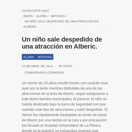
USTED ESTÁ AQUÍ:
INICIO
/
ALZIRA
/
NOTICIAS
/
UN NIÑO SALE DESPEDIDO DE UNA ATRACCIÓN EN
ALBERIC.
Un niño sale despedido de
una atracción en Alberic.
ALZIRA
NOTICIAS
16 DE ABRIL DE 2014
-
59 VISTO
-
COMENTARIOS CERRADOS
Un menor de 10 años resultó herido con carácter leve
ayer por la tarde mientras disfrutaba de una de las
atracciones de la feria de Alberic, según aseguraron a
este diario fuentes municipales. Al parecer, el niño se
habría deslizado bajo la barra de seguridad con que
cuentan este tipo de atracciones y salió despedido. El
menor fue rápidamente trasladado al centro de salud
de Alberic por una herida en la cara y por precaución
fue llevado al Hospital Universitario de La Ribera,
donde se le practicó un exhaustivo examen que