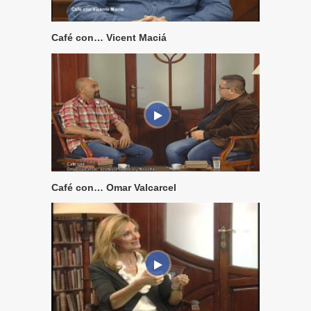
Café con… Vicent Maciá
Café con… Omar Valcarcel