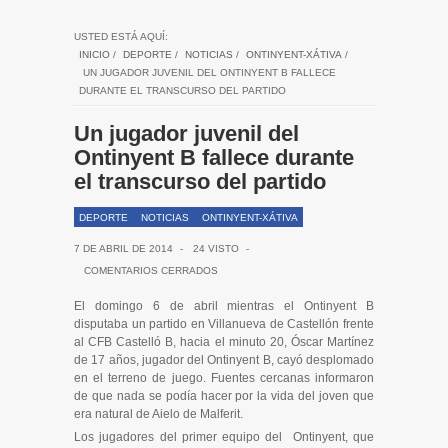
USTED ESTÁ AQUÍ:
INICIO
/
DEPORTE
/
NOTICIAS
/
ONTINYENT-XÁTIVA
/
UN JUGADOR JUVENIL DEL ONTINYENT B FALLECE
DURANTE EL TRANSCURSO DEL PARTIDO
Un jugador juvenil del
Ontinyent B fallece durante
el transcurso del partido
DEPORTE
NOTICIAS
ONTINYENT-XÁTIVA
7 DE ABRIL DE 2014
-
24 VISTO
-
COMENTARIOS CERRADOS
El domingo 6 de abril mientras el Ontinyent B
disputaba un partido en Villanueva de Castellón frente
al CFB Castelló B, hacia el minuto 20, Óscar Martínez
de 17 años, jugador del Ontinyent B, cayó desplomado
en el terreno de juego. Fuentes cercanas informaron
de que nada se podía hacer por la vida del joven que
era natural de Aielo de Malferit.
Los jugadores del primer equipo del Ontinyent, que