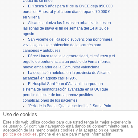
Ceuta no se rinde”
El ‘Rasca 5 años para ti’ de la ONCE deja 850.000
euros en Finestrat y el cupón diario reparte 70.000 €
en Villena
Alicante autoriza las fiestas en urbanizaciones en
las zonas de playa el fin de semana del 14 al 16 de
agosto
San Vicente del Raspeig subvenciona por primera
vez los gastos de obtención de los carnés para
camiones y autobuses
Pérez Llorca resalta la generosidad, el esfuerzo y el
orgullo de pertenencia a un pueblo de Ferran Torres,
nuevo embajador de la Comunitat Valenciana
La ocupación hotelera en la provincia de Alicante
alcanzará en agosto casi el 90%
El Hospital Sant Joan d’Alacant incorpora un
sistema de monitorización avanzada en la UCI que
permite detectar de forma precoz posibles
complicaciones de los pacientes
“Peix de la Badia. Qualitat sostenible”: Santa Pola
promociona el consumo de pescado y marisco fresco
Uso de cookies
Un agosto distinto. ¡Qué grande es España!
Este sitio web utiliza cookies para que usted tenga la mejor experiencia
de usuario. Si continúa navegando está dando su consentimiento para la
Copyright ©
12tv
y
12endigital.es
aceptación de las mencionadas cookies y la aceptación de nuestra
política de cookies
, pinche el enlace para mayor información
Menu