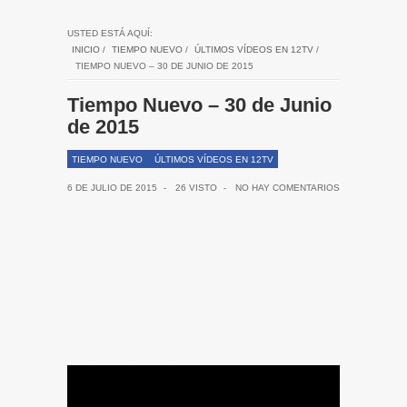
USTED ESTÁ AQUÍ:
INICIO
/
TIEMPO NUEVO
/
ÚLTIMOS VÍDEOS EN 12TV
/
TIEMPO NUEVO – 30 DE JUNIO DE 2015
Tiempo Nuevo – 30 de Junio
de 2015
TIEMPO NUEVO
ÚLTIMOS VÍDEOS EN 12TV
6 DE JULIO DE 2015
-
26 VISTO
-
NO HAY COMENTARIOS