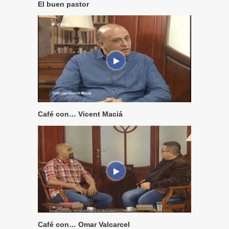
El buen pastor
Café con… Vicent Maciá
Café con… Omar Valcarcel