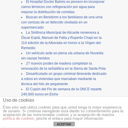
El Hospital Doctor Balmis es pionero en incorporar
carros térmicos con refrigeración por agua para
mejorar la distribución de comidas
Buscan en Benidorm a los familiares de una urna
con cenizas de un fallecido olvidada en un
supermercado
La Sinfónica Municipal de Alicante rememora a
Óscar Esplá, Manuel de Falla y Ruperto Chapí en la
114 edición de la Alborada en honor a la Virgen del
Remedio
Un vehículo arde en plena vía urbana de Novelda
sin causar heridos
27 nuevos postes de madera completan la
renovación de la señalética en la Sierra de Santa Pola
Desarticulado un grupo criminal itinerante dedicado
a robos en viviendas que marcaban mediante la
técnica del hilo de pegamento
El Cupón del Fin de semana de la ONCE reparte
240.000 euros en Elche
Martínez Mus destaca el aumento del control de la
Uso de cookies
calidad de las aguas con 5.000 análisis y el desarrollo
Este sitio web utiliza cookies para que usted tenga la mejor experiencia
de nuevas herramientas
de usuario. Si continúa navegando está dando su consentimiento para la
aceptación de las mencionadas cookies y la aceptación de nuestra
política de cookies
, pinche el enlace para mayor información
Copyright ©
12tv
y
12endigital.es
ACEPTAR