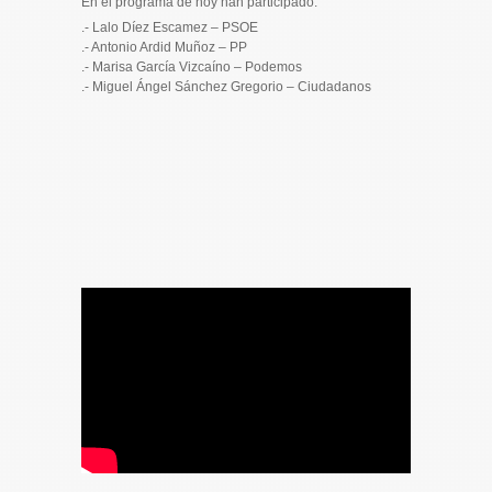
En el programa de hoy han participado:
.- Lalo Díez Escamez – PSOE
.- Antonio Ardid Muñoz – PP
.- Marisa García Vizcaíno – Podemos
.- Miguel Ángel Sánchez Gregorio – Ciudadanos