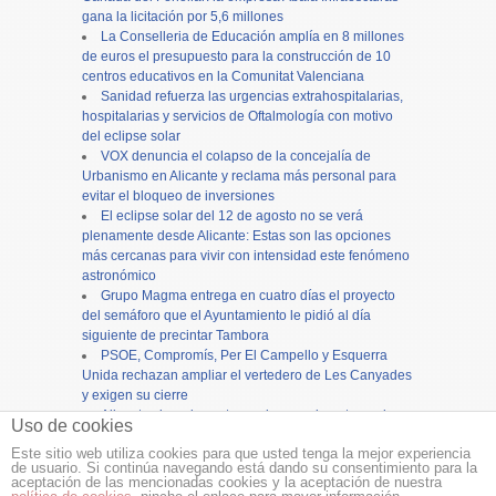
gana la licitación por 5,6 millones
La Conselleria de Educación amplía en 8 millones
de euros el presupuesto para la construcción de 10
centros educativos en la Comunitat Valenciana
Sanidad refuerza las urgencias extrahospitalarias,
hospitalarias y servicios de Oftalmología con motivo
del eclipse solar
VOX denuncia el colapso de la concejalía de
Urbanismo en Alicante y reclama más personal para
evitar el bloqueo de inversiones
El eclipse solar del 12 de agosto no se verá
plenamente desde Alicante: Estas son las opciones
más cercanas para vivir con intensidad este fenómeno
astronómico
Grupo Magma entrega en cuatro días el proyecto
del semáforo que el Ayuntamiento le pidió al día
siguiente de precintar Tambora
PSOE, Compromís, Per El Campello y Esquerra
Unida rechazan ampliar el vertedero de Les Canyades
y exigen su cierre
Alicante cierra los actos en honor a la patrona, la
Uso de cookies
Virgen del Remedio, con una concurrida procesión
Este sitio web utiliza cookies para que usted tenga la mejor experiencia
de usuario. Si continúa navegando está dando su consentimiento para la
Copyright ©
12tv
y
12endigital.es
aceptación de las mencionadas cookies y la aceptación de nuestra