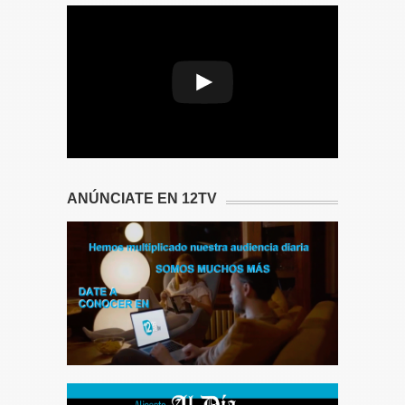
A network error caused the media
download to fail part-way.
ANÚNCIATE EN 12TV