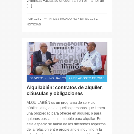
viviendas vacías se encuentran en el interior de
[…]
─
POR
12TV
IN:
DESTACADO HOY EN EL 12TV
,
NOTICIAS
58 VISTO
-
NO HAY COMENTARIOS
22 DE AGOSTO DE 2016
Alquilabién: contratos de alquiler,
cláusulas y obligaciones
ALQUILABIÉN es un programa de servicio
público, dirigido a aquellas personas que tienen
una propiedad para ofrecer en alquiler, o para
quienes buscan un inmueble para alquilar. En
este espacio se habla de los diferentes aspectos
de la relación entre propietario e inquilino, y la