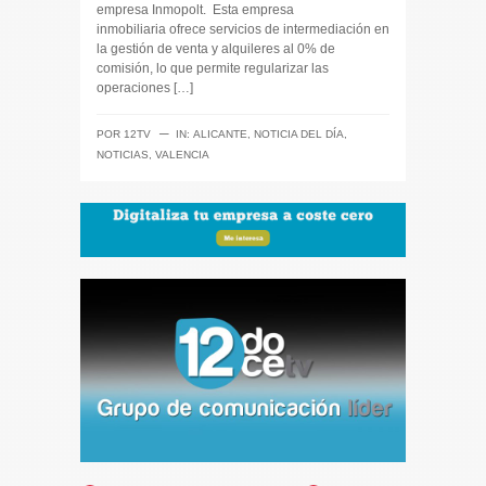
empresa Inmopolt. Esta empresa
inmobiliaria ofrece servicios de intermediación en
la gestión de venta y alquileres al 0% de
comisión, lo que permite regularizar las
operaciones […]
─
POR
12TV
IN:
ALICANTE
,
NOTICIA DEL DÍA
,
NOTICIAS
,
VALENCIA