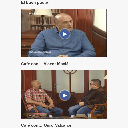
El buen pastor
Café con… Vicent Maciá
Café con… Omar Valcarcel