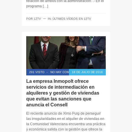
relación de ambos con la administración. .- En el
programa […]
─
POR
12TV
IN:
ÚLTIMOS VÍDEOS EN 12TV
291 VISTO
-
NO HAY COMENTARIOS
18 DE JULIO DE 2016
La empresa Inmopolt ofrece
servicios de intermediación en
alquileres y gestión de viviendas
que evitan las sanciones que
anuncia el Consell
El reciente anuncio de Ximo Puig de perseguir
las irregularidades en el alquiler de viviendas en
la Comunidad Valenciana encuentra una práctica
y económica salida con la gestión que ofrece la