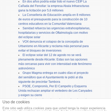
En dos años podría estar listo el nuevo CEIP La
Cañada del Fenollar: la empresa Abala Infraescturas
gana la licitación por 5,6 millones
La Conselleria de Educación amplía en 8 millones
de euros el presupuesto para la construcción de 10
centros educativos en la Comunitat Valenciana
Sanidad refuerza las urgencias extrahospitalarias,
hospitalarias y servicios de Oftalmología con motivo
del eclipse solar
VOX denuncia el colapso de la concejalía de
Urbanismo en Alicante y reclama más personal para
evitar el bloqueo de inversiones
El eclipse solar del 12 de agosto no se verá
plenamente desde Alicante: Estas son las opciones
más cercanas para vivir con intensidad este fenómeno
astronómico
Grupo Magma entrega en cuatro días el proyecto
del semáforo que el Ayuntamiento le pidió al día
siguiente de precintar Tambora
PSOE, Compromís, Per El Campello y Esquerra
Unida rechazan ampliar el vertedero de Les Canyades
y exigen su cierre
Alicante cierra los actos en honor a la patrona, la
Uso de cookies
Virgen del Remedio, con una concurrida procesión
Este sitio web utiliza cookies para que usted tenga la mejor experiencia