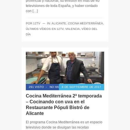
provincial y nacional, su emisión en más de 40
televisiones de toda España, y haber contado
con […]
─
POR
12TV
IN:
ALICANTE
,
COCINA MEDITERRÁNEA
,
ÚLTIMOS VÍDEOS EN 12TV
,
VALENCIA
,
VÍDEO DEL
DÍA
291 VISTO
-
NO HAY COMENTARIOS
8 DE SEPTIEMBRE DE 2017
Cocina Mediterránea 2ª temporada
– Cocinando con uva en el
Restaurante Pópuli Bistró de
Alicante
El programa Cocina Mediterránea es un espacio
televisivo donde se divulgan las recetas