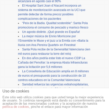
alcanzará en agosto casi el 90%
El Hospital Sant Joan d’Alacant incorpora un
sistema de monitorización avanzada en la UCI que
permite detectar de forma precoz posibles
complicaciones de los pacientes
“Peix de la Badia. Qualitat sostenible”: Santa Pola
promociona el consumo de pescado y marisco fresco
Un agosto distinto. ¡Qué grande es España!
La mejor música de Ennio Morricone por
l’Ensemble le Muse y el jazz a la Ermita con «Baila la
lluvia con Ana Pereira Quartet» en Finestrat
Santa Pola recibe de la Generalitat Valenciana cien
mil euros para restaurar la torre del reloj
En dos años podría estar listo el nuevo CEIP La
Cañada del Fenollar: la empresa Abala Infraescturas
gana la licitación por 5,6 millones
La Conselleria de Educación amplía en 8 millones
de euros el presupuesto para la construcción de 10
centros educativos en la Comunitat Valenciana
Sanidad refuerza las urgencias extrahospitalarias,
hospitalarias y servicios de Oftalmología con motivo
Uso de cookies
del eclipse solar
Este sitio web utiliza cookies para que usted tenga la mejor experiencia
de usuario. Si continúa navegando está dando su consentimiento para la
Copyright ©
12tv
y
12endigital.es
aceptación de las mencionadas cookies y la aceptación de nuestra
política de cookies
, pinche el enlace para mayor información