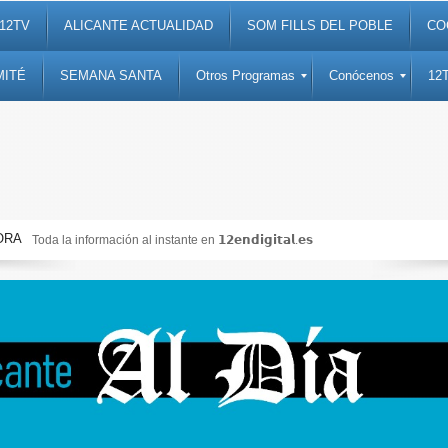
12TV
ALICANTE ACTUALIDAD
SOM FILLS DEL POBLE
CO
MITÉ
SEMANA SANTA
Otros Programas
Conócenos
12
ORA
Toda la información al instante en 𝟭𝟮𝗲𝗻𝗱𝗶𝗴𝗶𝘁𝗮𝗹.𝗲𝘀