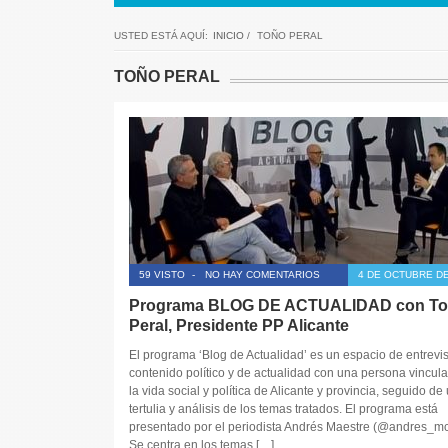
USTED ESTÁ AQUÍ:
INICIO
/
TOÑO PERAL
TOÑO PERAL
59 VISTO
-
NO HAY COMENTARIOS
4 DE OCTUBRE DE
Programa BLOG DE ACTUALIDAD con T
Peral, Presidente PP Alicante
El programa ‘Blog de Actualidad’ es un espacio de entrevi
contenido político y de actualidad con una persona vincul
la vida social y política de Alicante y provincia, seguido de
tertulia y análisis de los temas tratados. El programa está
presentado por el periodista Andrés Maestre (@andres_m
Se centra en los temas […]