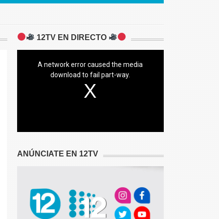
12TV EN DIRECTO
A network error caused the media
download to fail part-way.
ANÚNCIATE EN 12TV