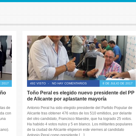
 2017
492 VISTO
-
NO HAY COMENTARIOS
8 DE JULIO DE 2017
oño
Toño Peral es elegido nuevo presidente del PP
de Alicante por aplastante mayoría
stas de
Antonio Peral ha sido elegido presidente del Partido Popular de
ada con
Alicante tras obtener 476 votos de los 510 emitidos, por delante
 una
del otro candidato, Francisco Maestre, que ha logrado 25 votos.
Ha habido 4 votos nulos y 5 en blanco. Los militantes populares
cano).
de la ciudad de Alicante eligieron este viernes al candidato
Antonio Peral como presidente […]