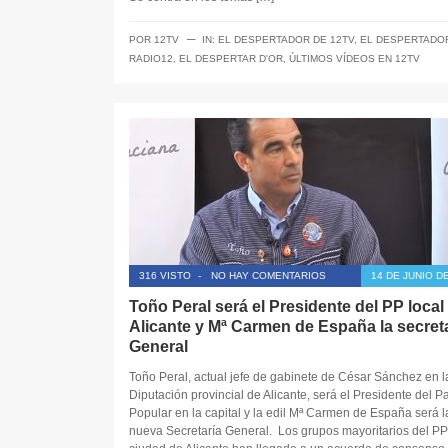
─
POR
12TV
IN:
EL DESPERTADOR DE 12TV
,
EL DESPERTADO
RADIO12
,
EL DESPERTAR D'OR
,
ÚLTIMOS VÍDEOS EN 12TV
316 VISTO
-
NO HAY COMENTARIOS
14 DE JUNIO D
Toño Peral será el Presidente del PP local
Alicante y Mª Carmen de España la secret
General
Toño Peral, actual jefe de gabinete de César Sánchez en l
Diputación provincial de Alicante, será el Presidente del Pa
Popular en la capital y la edil Mª Carmen de España será l
nueva Secretaría General. Los grupos mayoritarios del PP