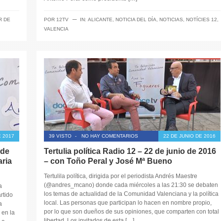
─
R DE
POR
12TV
IN:
ALICANTE
,
NOTICIA DEL DÍA
,
NOTICIAS
,
NOTÍCIES 12
,
VALENCIA
E 2017
39 VISTO
-
NO HAY COMENTARIOS
22 DE JUNIO DE 2016
 de
Tertulia política Radio 12 – 22 de junio de 2016
aria
– con Toño Peral y José Mª Bueno
Tertulila política, dirigida por el periodista Andrés Maestre
(@andres_mcano) donde cada miércoles a las 21:30 se debaten
a
los temas de actualidad de la Comunidad Valenciana y la política
rtido
local. Las personas que participan lo hacen en nombre propio,
a
por lo que son dueños de sus opiniones, que comparten con total
 en la
libertad. Los invitados de esta […]