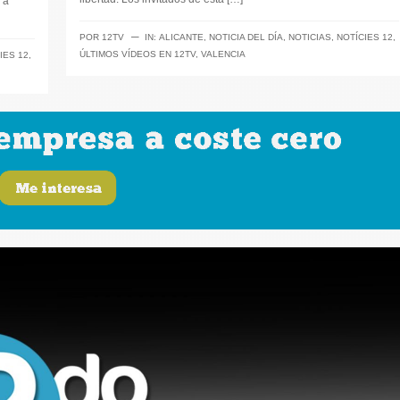
 a
─
POR
12TV
IN:
ALICANTE
,
NOTICIA DEL DÍA
,
NOTICIAS
,
NOTÍCIES 12
,
ÚLTIMOS VÍDEOS EN 12TV
,
VALENCIA
IES 12
,