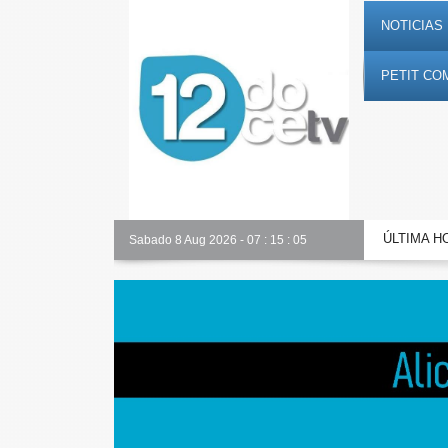
NOTICIAS 
PETIT CO
ÚLTIMA H
Alicante Actualidad
Sabado 8 Aug 2026
-
07
:
15
:
06