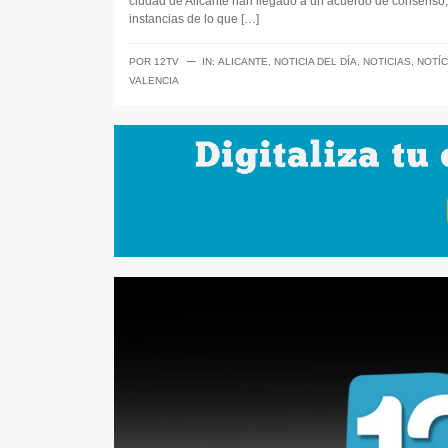
ciudad de Alicante han llegado a un acuerdo de consenso,
instancias de lo que […]
─
POR
12TV
IN:
ALICANTE
,
NOTICIA DEL DÍA
,
NOTICIAS
,
NOTÍC
VALENCIA