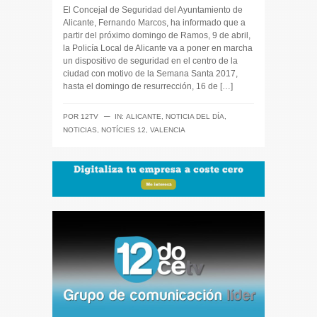
El Concejal de Seguridad del Ayuntamiento de
Alicante, Fernando Marcos, ha informado que a
partir del próximo domingo de Ramos, 9 de abril,
la Policía Local de Alicante va a poner en marcha
un dispositivo de seguridad en el centro de la
ciudad con motivo de la Semana Santa 2017,
hasta el domingo de resurrección, 16 de […]
─
POR
12TV
IN:
ALICANTE
,
NOTICIA DEL DÍA
,
NOTICIAS
,
NOTÍCIES 12
,
VALENCIA