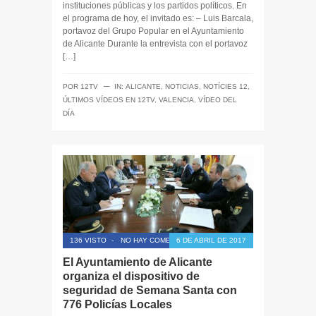
instituciones públicas y los partidos políticos. En
el programa de hoy, el invitado es: – Luis Barcala,
portavoz del Grupo Popular en el Ayuntamiento
de Alicante Durante la entrevista con el portavoz
[…]
─
POR
12TV
IN:
ALICANTE
,
NOTICIAS
,
NOTÍCIES 12
,
ÚLTIMOS VÍDEOS EN 12TV
,
VALENCIA
,
VÍDEO DEL
DÍA
136 VISTO
-
NO HAY COMENTARIOS
6 DE ABRIL DE 2017
El Ayuntamiento de Alicante
organiza el dispositivo de
seguridad de Semana Santa con
776 Policías Locales