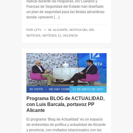
radical durante las Hogueras, los Cuerpos y
Fuerzas de Seguridad del Estado han diseñado
un plan de seguridad para las fiestas alicantinas
donde «prevenir […]
─
POR
12TV
IN:
ALICANTE
,
NOTICIA DEL DÍA
,
NOTICIAS
,
NOTÍCIES 12
,
VALENCIA
56 VISTO
-
NO HAY COMENTARIOS
17 DE MAYO DE 2017
Programa BLOG de ACTUALIDAD,
con Luis Barcala, portavoz PP
Alicante
El programa ‘Blog de Actualidad’ es un espacio
de entrevistas de política y actualidad de Alicante
y provincia, con invitados relacionados con las