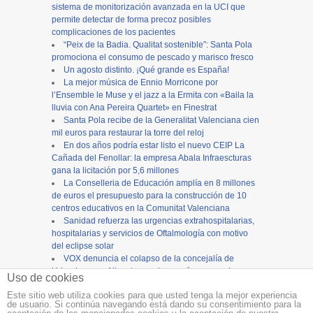
sistema de monitorización avanzada en la UCI que
permite detectar de forma precoz posibles
complicaciones de los pacientes
“Peix de la Badia. Qualitat sostenible”: Santa Pola
promociona el consumo de pescado y marisco fresco
Un agosto distinto. ¡Qué grande es España!
La mejor música de Ennio Morricone por
l’Ensemble le Muse y el jazz a la Ermita con «Baila la
lluvia con Ana Pereira Quartet» en Finestrat
Santa Pola recibe de la Generalitat Valenciana cien
mil euros para restaurar la torre del reloj
En dos años podría estar listo el nuevo CEIP La
Cañada del Fenollar: la empresa Abala Infraescturas
gana la licitación por 5,6 millones
La Conselleria de Educación amplía en 8 millones
de euros el presupuesto para la construcción de 10
centros educativos en la Comunitat Valenciana
Sanidad refuerza las urgencias extrahospitalarias,
hospitalarias y servicios de Oftalmología con motivo
del eclipse solar
VOX denuncia el colapso de la concejalía de
Urbanismo en Alicante y reclama más personal para
Uso de cookies
evitar el bloqueo de inversiones
Este sitio web utiliza cookies para que usted tenga la mejor experiencia
de usuario. Si continúa navegando está dando su consentimiento para la
Copyright ©
12tv
y
12endigital.es