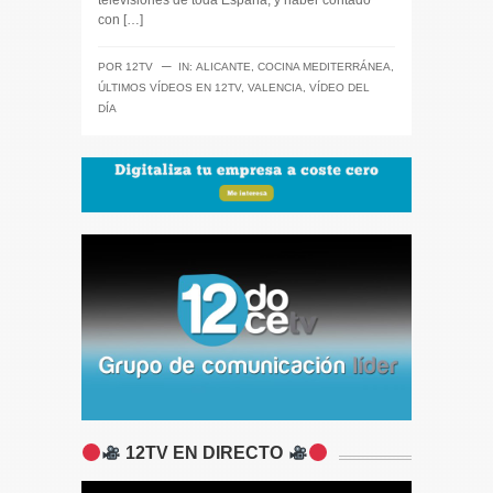
televisiones de toda España, y haber contado
con […]
─
POR
12TV
IN:
ALICANTE
,
COCINA MEDITERRÁNEA
,
ÚLTIMOS VÍDEOS EN 12TV
,
VALENCIA
,
VÍDEO DEL
DÍA
12TV EN DIRECTO