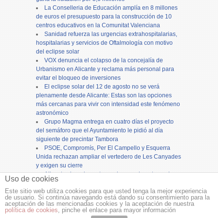
La Conselleria de Educación amplía en 8 millones
de euros el presupuesto para la construcción de 10
centros educativos en la Comunitat Valenciana
Sanidad refuerza las urgencias extrahospitalarias,
hospitalarias y servicios de Oftalmología con motivo
del eclipse solar
VOX denuncia el colapso de la concejalía de
Urbanismo en Alicante y reclama más personal para
evitar el bloqueo de inversiones
El eclipse solar del 12 de agosto no se verá
plenamente desde Alicante: Estas son las opciones
más cercanas para vivir con intensidad este fenómeno
astronómico
Grupo Magma entrega en cuatro días el proyecto
del semáforo que el Ayuntamiento le pidió al día
siguiente de precintar Tambora
PSOE, Compromís, Per El Campello y Esquerra
Unida rechazan ampliar el vertedero de Les Canyades
y exigen su cierre
Alicante cierra los actos en honor a la patrona, la
Uso de cookies
Virgen del Remedio, con una concurrida procesión
Este sitio web utiliza cookies para que usted tenga la mejor experiencia
de usuario. Si continúa navegando está dando su consentimiento para la
Copyright ©
12tv
y
12endigital.es
aceptación de las mencionadas cookies y la aceptación de nuestra
política de cookies
, pinche el enlace para mayor información
Menu
≡