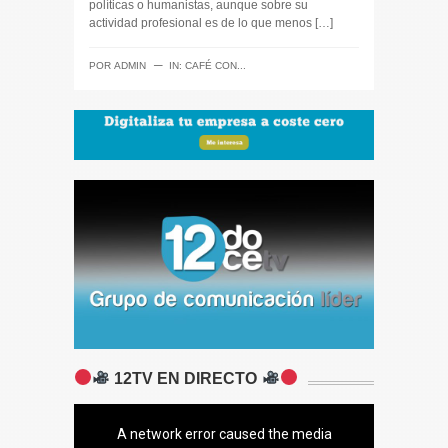
políticas o humanistas, aunque sobre su
actividad profesional es de lo que menos […]
─
POR
ADMIN
IN:
CAFÉ CON...
12TV EN DIRECTO
A network error caused the media