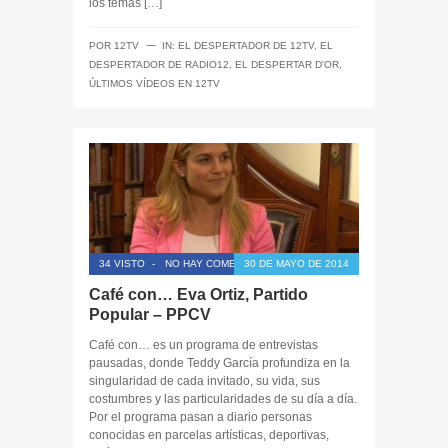
los temas […]
─
POR
12TV
IN:
EL DESPERTADOR DE 12TV
,
EL
DESPERTADOR DE RADIO12
,
EL DESPERTAR D'OR
,
ÚLTIMOS VÍDEOS EN 12TV
34 VISTO
-
NO HAY COMENTARIOS
30 DE MAYO DE 2014
Café con… Eva Ortiz, Partido
Popular – PPCV
Café con… es un programa de entrevistas
pausadas, donde Teddy García profundiza en la
singularidad de cada invitado, su vida, sus
costumbres y las particularidades de su día a día.
Por el programa pasan a diario personas
conocidas en parcelas artísticas, deportivas,