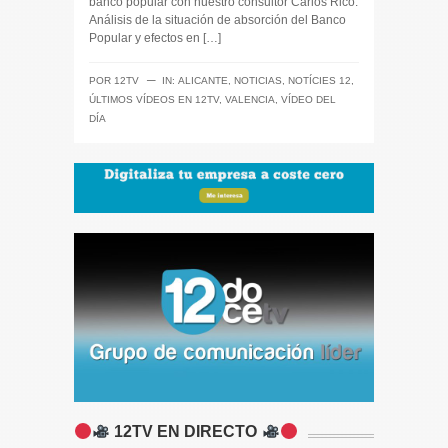
banco popular con nuestro consultor Carlos Rico.
Análisis de la situación de absorción del Banco
Popular y efectos en […]
─
POR
12TV
IN:
ALICANTE
,
NOTICIAS
,
NOTÍCIES 12
,
ÚLTIMOS VÍDEOS EN 12TV
,
VALENCIA
,
VÍDEO DEL
DÍA
12TV EN DIRECTO