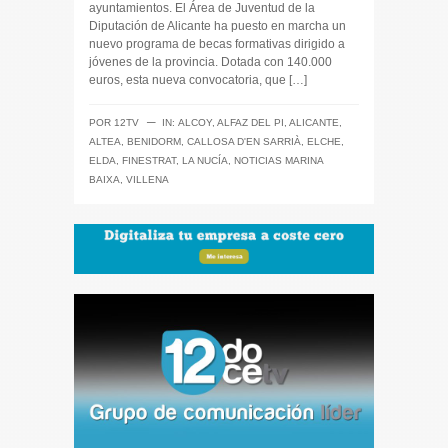
ayuntamientos. El Área de Juventud de la
Diputación de Alicante ha puesto en marcha un
nuevo programa de becas formativas dirigido a
jóvenes de la provincia. Dotada con 140.000
euros, esta nueva convocatoria, que […]
─
POR
12TV
IN:
ALCOY
,
ALFAZ DEL PI
,
ALICANTE
,
ALTEA
,
BENIDORM
,
CALLOSA D'EN SARRIÀ
,
ELCHE
,
ELDA
,
FINESTRAT
,
LA NUCÍA
,
NOTICIAS MARINA
BAIXA
,
VILLENA