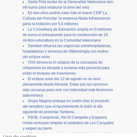
Santa Pola recibe de la Generalitat Valenciana cien
mil euros para restaurar la torre del reloj
En dos años podría estar listo el nuevo CEIP La
Cañada del Fenollar: la empresa Abala Infraescturas
gana la licitación por 5,6 millones
La Conselleria de Educación amplía en 8 millones
de euros el presupuesto para la construcción de 10
centros educativos en la Comunitat Valenciana
Sanidad refuerza las urgencias extrahospitalarias,
hospitalarias y servicios de Oftalmología con motivo
del eclipse solar
VOX denuncia el colapso de la concejalía de
Urbanismo en Alicante y reclama más personal para
evitar el bloqueo de inversiones
El eclipse solar del 12 de agosto no se verá
plenamente desde Alicante: Estas son las opciones
más cercanas para vivir con intensidad este fenómeno
astronómico
Grupo Magma entrega en cuatro días el proyecto
del semáforo que el Ayuntamiento le pidió al día
siguiente de precintar Tambora
PSOE, Compromís, Per El Campello y Esquerra
Unida rechazan ampliar el vertedero de Les Canyades
y exigen su cierre
Alicante cierra los actos en honor a la patrona, la
Uso de cookies