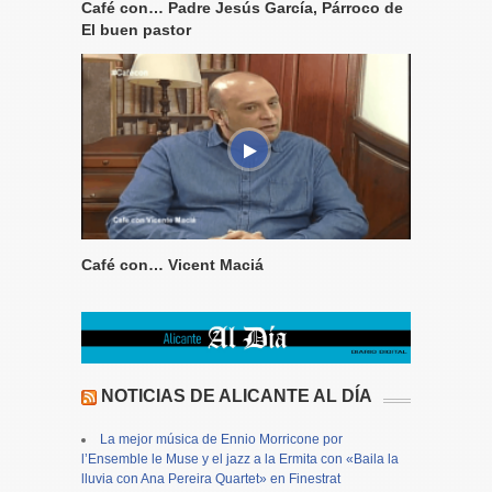
Café con… Padre Jesús García, Párroco de
El buen pastor
Café con… Vicent Maciá
NOTICIAS DE ALICANTE AL DÍA
La mejor música de Ennio Morricone por
l’Ensemble le Muse y el jazz a la Ermita con «Baila la
lluvia con Ana Pereira Quartet» en Finestrat