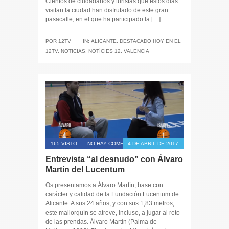
Cientos de ciudadanos y turistas que estos días
visitan la ciudad han disfrutado de este gran
pasacalle, en el que ha participado la […]
─
POR
12TV
IN:
ALICANTE
,
DESTACADO HOY EN EL
12TV
,
NOTICIAS
,
NOTÍCIES 12
,
VALENCIA
165 VISTO
-
NO HAY COMENTARIOS
4 DE ABRIL DE 2017
Entrevista “al desnudo” con Álvaro
Martín del Lucentum
Os presentamos a Álvaro Martín, base con
carácter y calidad de la Fundación Lucentum de
Alicante. A sus 24 años, y con sus 1,83 metros,
este mallorquín se atreve, incluso, a jugar al reto
de las prendas. Álvaro Martín (Palma de