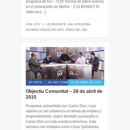
programa de hui: – 0:29 Torneig de futbol inclusiu
en el poliesportiu de Malilla – 2:10 BÀSKET: El
València […]
─
POR
12TV
IN:
DEPORTE
,
SIN CATEGORÍA
,
ÚLTIMOS VÍDEOS EN 12TV
,
VÍDEO DEL DÍA
40 VISTO
-
NO HAY COMENTARIOS
29 DE ABRIL DE 2015
Objectiu Comunitat – 28 de abril de
2015
Programa, presentado por Carlos Rico, cuyo
objetivo es ser referencia en temas de empleo y
emprendimiento. Isabel Montaño acompaña a
Carlos Rico en esta aventura televisiva. Esta
semana con invitados como César Quintanilla,