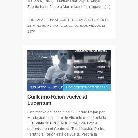
Mallorca, 1992) El entrenador Miguel Ángel
Zapata ha definido a Martín como “un jugador […]
─
POR
12TV
IN:
ALICANTE
,
DESTACADO HOY EN EL
12TV
,
NOTICIAS
,
NOTÍCIES 12
,
ÚLTIMOS VÍDEOS EN
12TV
225 VISTO
-
NO HAY COMENTARIOS
2 DE SEPTIEMBRE DE 2016
Guillermo Rejón vuelve al
Lucentum
Con motivo del fichaje de Guillermo Rejón por
Fundación Lucentum de Alicante que afronta la
LEB Plata 2016/17, AFICIONA’T de 12tv le
entrevista en el Centro de Tecnificación Pedro
Ferrándiz. Rejón está de vuelta. Vestirá la