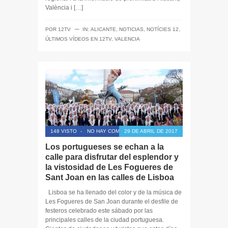
València i […]
─
POR
12TV
IN:
ALICANTE
,
NOTICIAS
,
NOTÍCIES 12
,
ÚLTIMOS VÍDEOS EN 12TV
,
VALENCIA
148 VISTO
-
NO HAY COMENTARIOS
29 DE ABRIL DE 2017
Los portugueses se echan a la
calle para disfrutar del esplendor y
la vistosidad de Les Fogueres de
Sant Joan en las calles de Lisboa
Lisboa se ha llenado del color y de la música de
Les Fogueres de San Joan durante el desfile de
festeros celebrado este sábado por las
principales calles de la ciudad portuguesa.