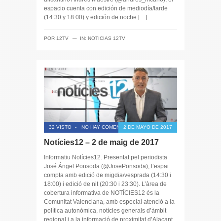
espacio cuenta con edición de mediodía/tarde
(14:30 y 18:00) y edición de noche […]
─
POR
12TV
IN:
NOTICIAS 12TV
32 VISTO
-
NO HAY COMENTARIOS
2 DE MAYO DE 2017
Notícies12 – 2 de maig de 2017
Informatiu Notícies12. Presentat pel periodista
José Ángel Ponsoda (@JosePonsoda), l’espai
compta amb edició de migdia/vesprada (14:30 i
18:00) i edició de nit (20:30 i 23:30). L’àrea de
cobertura informativa de NOTÍCIES12 és la
Comunitat Valenciana, amb especial atenció a la
política autonòmica, notícies generals d’àmbit
regional i a la informació de proximitat d’Alacant,