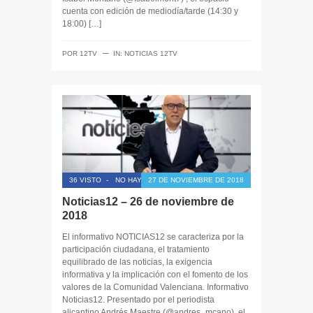
cuenta con edición de mediodía/tarde (14:30 y
18:00) […]
─
POR
12TV
IN:
NOTICIAS 12TV
36 VISTO
-
NO HAY COMENTARIOS
27 DE NOVIEMBRE DE 2018
Noticias12 – 26 de noviembre de
2018
El informativo NOTICIAS12 se caracteriza por la
participación ciudadana, el tratamiento
equilibrado de las noticias, la exigencia
informativa y la implicación con el fomento de los
valores de la Comunidad Valenciana. Informativo
Noticias12. Presentado por el periodista
alicantino Andrés Maestre (@andres_mcano), el