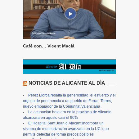
Café con… Vicent Maciá
NOTICIAS DE ALICANTE AL DÍA
Pérez Llorca resalta la generosidad, el esfuerzo y el
orgullo de pertenencia a un pueblo de Ferran Torres,
nuevo embajador de la Comunitat Valenciana
La ocupación hotelera en la provincia de Alicante
alcanzará en agosto casi el 90%
El Hospital Sant Joan d’Alacant incorpora un
sistema de monitorización avanzada en la UCI que
permite detectar de forma precoz posibles