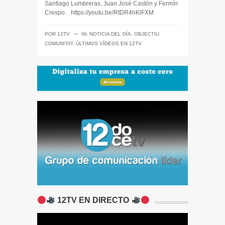
Santiago Lumbreras, Juan José Castón y Fermín
Crespo. https://youtu.be/RtDR4hKlFXM
─
POR
12TV
IN:
NOTICIA DEL DÍA
,
OBJECTIU
COMUNITAT
,
ÚLTIMOS VÍDEOS EN 12TV
12TV EN DIRECTO