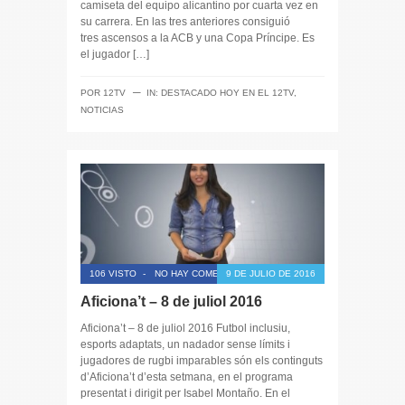
camiseta del equipo alicantino por cuarta vez en
su carrera. En las tres anteriores consiguió
tres ascensos a la ACB y una Copa Príncipe. Es
el jugador […]
─
POR
12TV
IN:
DESTACADO HOY EN EL 12TV
,
NOTICIAS
106 VISTO
-
NO HAY COMENTARIOS
9 DE JULIO DE 2016
Aficiona’t – 8 de juliol 2016
Aficiona’t – 8 de juliol 2016 Futbol inclusiu,
esports adaptats, un nadador sense límits i
jugadores de rugbi imparables són els continguts
d’Aficiona’t d’esta setmana, en el programa
presentat i dirigit per Isabel Montaño. En el