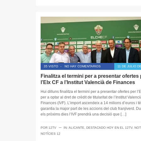
35 VISTO
-
NO HAY COMENTARIOS
11 DE JULIO D
Finalitza el termini per a presentar ofertes
l’Elx CF a l’Institut Valencià de Finances
Hui dilluns finalitza el termini per a presentar ofertes per l’
per a optar al dret de crèdit de titularitat de l’Institut Valenc
Finances (IVF). L’import ascendeix a 14 milions d’euros i t
garantia la major part de les accions del club franjiverd. Du
els pròxims dies l’IVF prendrà una decisió que […]
─
POR
12TV
IN:
ALICANTE
,
DESTACADO HOY EN EL 12TV
,
NOT
NOTÍCIES 12