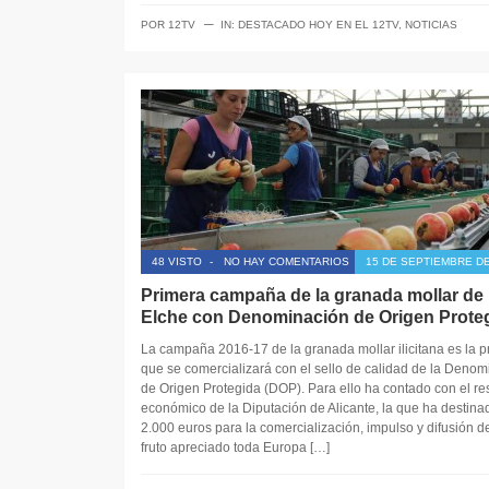
─
POR
12TV
IN:
DESTACADO HOY EN EL 12TV
,
NOTICIAS
48 VISTO
-
NO HAY COMENTARIOS
15 DE SEPTIEMBRE DE
Primera campaña de la granada mollar de
Elche con Denominación de Origen Prote
La campaña 2016-17 de la granada mollar ilicitana es la p
que se comercializará con el sello de calidad de la Denom
de Origen Protegida (DOP). Para ello ha contado con el re
económico de la Diputación de Alicante, la que ha destina
2.000 euros para la comercialización, impulso y difusión d
fruto apreciado toda Europa […]