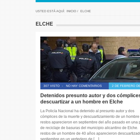
USTED ESTÁ AQUÍ:
INICIO
/
ELCHE
ELCHE
307 VISTO
-
NO HAY COMENTARIOS
2 DE FEBRERO DE
Detenidos presunto autor y dos cómplice
descuartizar a un hombre en Elche
La Policía Nacional ha detenido al presunto autor y dos
cómplices de la muerte y descuartizamiento de un hombre
restos aparecieron en septiembre del año pasado en una 
de reciclaje de basuras del municipio alicantino de Elche.
restos de un hombre de 40 años aparecieron descuartizad
septiembre en un vertedero de […]