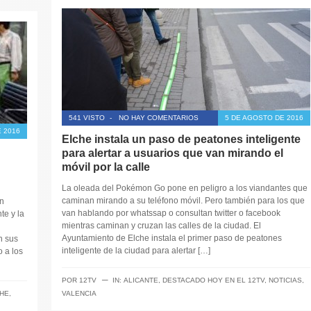
541 VISTO
-
NO HAY COMENTARIOS
5 DE AGOSTO DE 2016
 2016
Elche instala un paso de peatones inteligente
para alertar a usuarios que van mirando el
móvil por la calle
La oleada del Pokémon Go pone en peligro a los viandantes que
caminan mirando a su teléfono móvil. Pero también para los que
n
van hablando por whatssap o consultan twitter o facebook
te y la
mientras caminan y cruzan las calles de la ciudad. El
Ayuntamiento de Elche instala el primer paso de peatones
n sus
inteligente de la ciudad para alertar […]
o a los
─
POR
12TV
IN:
ALICANTE
,
DESTACADO HOY EN EL 12TV
,
NOTICIAS
,
HE
,
VALENCIA