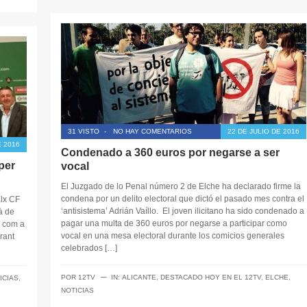
31 VISTO
-
NO HAY COMENTARIOS
22 DE JULIO DE 2016
E 2016
Condenado a 360 euros por negarse a ser
 per
vocal
El Juzgado de lo Penal número 2 de Elche ha declarado firme la
condena por un delito electoral que dictó el pasado mes contra el
Elx CF
‘antisistema’ Adrián Vaíllo. El joven ilicitano ha sido condenado a
ià de
pagar una multa de 360 euros por negarse a participar como
é com a
vocal en una mesa electoral durante los comicios generales
rant
celebrados […]
─
POR
12TV
IN:
ALICANTE
,
DESTACADO HOY EN EL 12TV
,
ELCHE
,
ICIAS
,
NOTICIAS