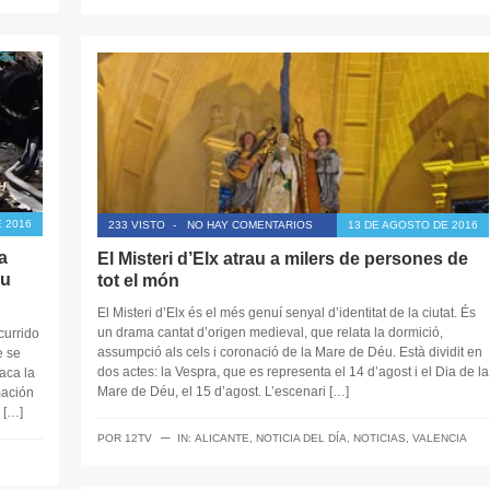
 2016
233 VISTO
-
NO HAY COMENTARIOS
13 DE AGOSTO DE 2016
a
El Misteri d’Elx atrau a milers de persones de
su
tot el món
El Misteri d’Elx és el més genuí senyal d’identitat de la ciutat. És
un drama cantat d’origen medieval, que relata la dormició,
currido
assumpció als cels i coronació de la Mare de Déu. Està dividit en
e se
dos actes: la Vespra, que es representa el 14 d’agost i el Dia de la
aca la
Mare de Déu, el 15 d’agost. L’escenari […]
mación
 […]
─
POR
12TV
IN:
ALICANTE
,
NOTICIA DEL DÍA
,
NOTICIAS
,
VALENCIA