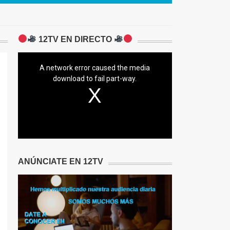
12TV EN DIRECTO
A network error caused the media
download to fail part-way.
ANÚNCIATE EN 12TV