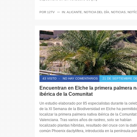
─
POR
12TV
IN:
ALICANTE
,
NOTICIA DEL DÍA
,
NOTICIAS
,
NOTÍC
43 VISTO
-
NO HAY COMENTARIOS
21 DE SEPTIEMBRE DE
Encuentran en Elche la primera palmera n
ibérica de la Comunitat
Un estudio elaborado por 85 especialistas durante la cele
de la XI Semana de la Biodiversidad en Elche ha permitid
localizar la primera palmera nativa ibérica de la Comunitat
Valenciana. Tras varios años de rastreo, solo se habían
localizado plantas híbridas, resultado del cruce con la dati
común Phoenix dactylifera, introducida en la península por