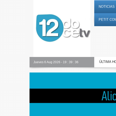
NOTICIAS 
PETIT CO
ÚLTIMA H
Jueves 6 Aug 2026
-
19
:
39
:
37
Toda la información al instante 