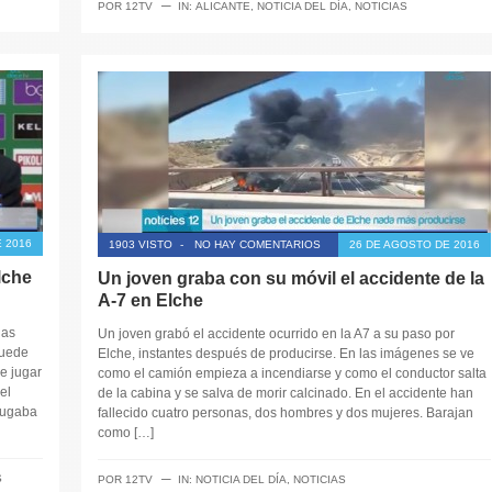
─
POR
12TV
IN:
ALICANTE
,
NOTICIA DEL DÍA
,
NOTICIAS
 2016
1903 VISTO
-
NO HAY COMENTARIOS
26 DE AGOSTO DE 2016
lche
Un joven graba con su móvil el accidente de la
A-7 en Elche
jas
Un joven grabó el accidente ocurrido en la A7 a su paso por
puede
Elche, instantes después de producirse. En las imágenes se ve
e jugar
como el camión empieza a incendiarse y como el conductor salta
el
de la cabina y se salva de morir calcinado. En el accidente han
jugaba
fallecido cuatro personas, dos hombres y dos mujeres. Barajan
como […]
─
S
POR
12TV
IN:
NOTICIA DEL DÍA
,
NOTICIAS