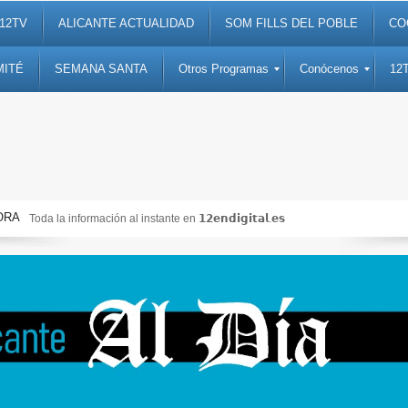
12TV
ALICANTE ACTUALIDAD
SOM FILLS DEL POBLE
CO
MITÉ
SEMANA SANTA
Otros Programas
Conócenos
12
ORA
en 𝟭𝟮𝗲𝗻𝗱𝗶𝗴𝗶𝘁𝗮𝗹.𝗲𝘀
Noticias, debates, fiestas, cu