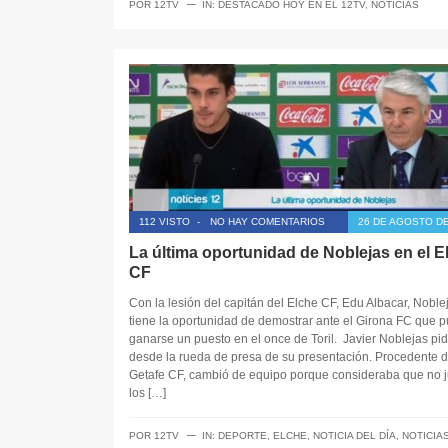
─
POR
12TV
IN:
DESTACADO HOY EN EL 12TV
,
NOTICIAS
112 VISTO
-
NO HAY COMENTARIOS
26 DE AGOSTO DE
La última oportunidad de Noblejas en el E
CF
Con la lesión del capitán del Elche CF, Edu Albacar, Noble
tiene la oportunidad de demostrar ante el Girona FC que 
ganarse un puesto en el once de Toril. Javier Noblejas pid
desde la rueda de presa de su presentación. Procedente d
Getafe CF, cambió de equipo porque consideraba que no 
los […]
─
POR
12TV
IN:
DEPORTE
,
ELCHE
,
NOTICIA DEL DÍA
,
NOTICIA