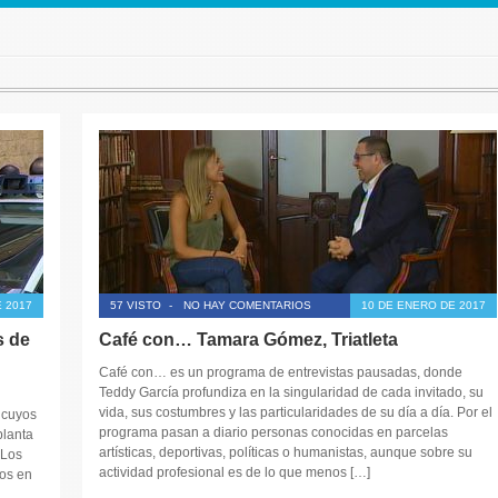
 2017
57 VISTO
-
NO HAY COMENTARIOS
10 DE ENERO DE 2017
s de
Café con… Tamara Gómez, Triatleta
Café con… es un programa de entrevistas pausadas, donde
Teddy García profundiza en la singularidad de cada invitado, su
vida, sus costumbres y las particularidades de su día a día. Por el
 cuyos
programa pasan a diario personas conocidas en parcelas
planta
artísticas, deportivas, políticas o humanistas, aunque sobre su
 Los
actividad profesional es de lo que menos […]
os en