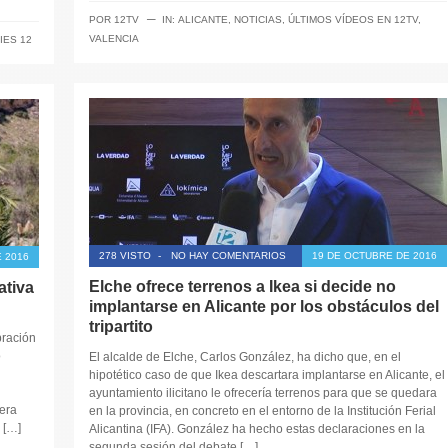
─
POR
12TV
IN:
ALICANTE
,
NOTICIAS
,
ÚLTIMOS VÍDEOS EN 12TV
,
VALENCIA
IES 12
278 VISTO
-
NO HAY COMENTARIOS
19 DE OCTUBRE DE 2016
 2016
Elche ofrece terrenos a Ikea si decide no
ativa
implantarse en Alicante por los obstáculos del
tripartito
bración
o
El alcalde de Elche, Carlos González, ha dicho que, en el
hipotético caso de que Ikea descartara implantarse en Alicante, el
ayuntamiento ilicitano le ofrecería terrenos para que se quedara
lera
en la provincia, en concreto en el entorno de la Institución Ferial
 […]
Alicantina (IFA). González ha hecho estas declaraciones en la
segunda sesión del debate […]