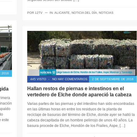
─
POR
12TV
IN:
ALICANTE
,
NOTICIA DEL DÍA
,
NOTICIAS
 2016
445 VISTO
-
NO HAY COMENTARIOS
2 DE SEPTIEMBRE DE 2016
Hallan restos de piernas e intestinos en el
gida
vertedero de Elche donde apareció la cabeza
rimera
inación
Varias partes de las piernas y del intestino han sido encontradas
spaldo
en las últimas horas en entre los residuos de la planta de
do
reciclaje de basuras del término de Elche, donde ayer se halló la
e este
cabeza decapitada de un hombre pelirrojo de unos 40 años. La
basura procede de Elche, Hondón de los Frailes, Aspe, […]