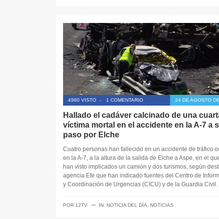
4980 VISTO
-
1 COMENTARIO
24 DE AGOSTO DE
Hallado el cadáver calcinado de una cuart
víctima mortal en el accidente en la A-7 a 
paso por Elche
Cuatro personas han fallecido en un accidente de tráfico o
en la A-7, a la altura de la salida de Elche a Aspe, en el qu
han visto implicados un camión y dos turismos, según dest
agencia Efe que han indicado fuentes del Centro de Infor
y Coordinación de Urgencias (CICU) y de la Guardia Civil.
─
POR
12TV
IN:
NOTICIA DEL DÍA
,
NOTICIAS