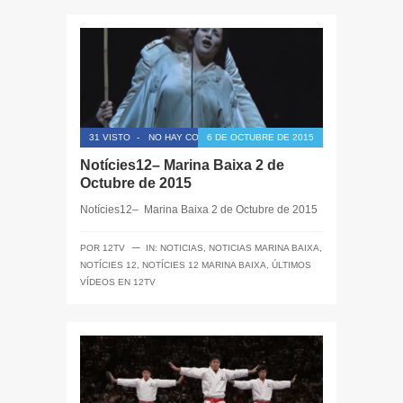
31 VISTO
-
NO HAY COMENTARIOS
6 DE OCTUBRE DE 2015
Notícies12– Marina Baixa 2 de
Octubre de 2015
Notícies12– Marina Baixa 2 de Octubre de 2015
─
POR
12TV
IN:
NOTICIAS
,
NOTICIAS MARINA BAIXA
,
NOTÍCIES 12
,
NOTÍCIES 12 MARINA BAIXA
,
ÚLTIMOS
VÍDEOS EN 12TV