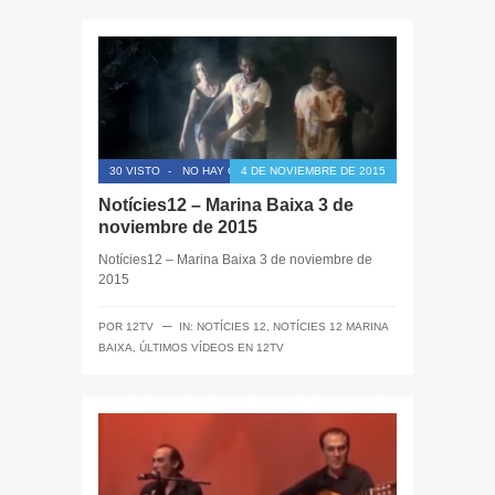
30 VISTO
-
NO HAY COMENTARIOS
4 DE NOVIEMBRE DE 2015
Notícies12 – Marina Baixa 3 de
noviembre de 2015
Notícies12 – Marina Baixa 3 de noviembre de
2015
─
POR
12TV
IN:
NOTÍCIES 12
,
NOTÍCIES 12 MARINA
BAIXA
,
ÚLTIMOS VÍDEOS EN 12TV