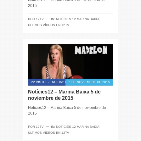
Notícies12 – Marina Baixa 9 de Noviembre de
2015
─
POR
12TV
IN:
NOTÍCIES 12 MARINA BAIXA
,
ÚLTIMOS VÍDEOS EN 12TV
22 VISTO
-
NO HAY COMENTARIOS
6 DE NOVIEMBRE DE 2015
Notícies12 – Marina Baixa 5 de
noviembre de 2015
Notícies12 – Marina Baixa 5 de noviembre de
2015
─
POR
12TV
IN:
NOTÍCIES 12 MARINA BAIXA
,
ÚLTIMOS VÍDEOS EN 12TV