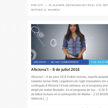
─
POR
12TV
IN:
ALICANTE
,
DESTACADO HOY EN EL 12TV
,
NOT
NOTÍCIES 12
,
VALENCIA
106 VISTO
-
NO HAY COMENTARIOS
9 DE JULIO D
Aficiona’t – 8 de juliol 2016
Aficiona’t – 8 de juliol 2016 Futbol inclusiu, esports adaptat
nadador sense límits i jugadores de rugbi imparables són 
continguts d’Aficiona’t d’esta setmana, en el programa pres
dirigit per Isabel Montaño. En el programa de hui: – 0:29 T
de futbol inclusiu en el poliesportiu de Malilla – 2:10 BÀSK
València […]