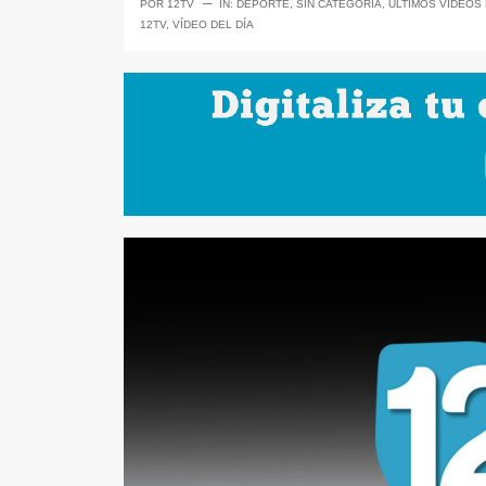
─
POR
12TV
IN:
DEPORTE
,
SIN CATEGORÍA
,
ÚLTIMOS VÍDEOS
12TV
,
VÍDEO DEL DÍA