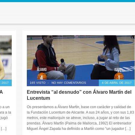
 2017
165 VISTO
-
NO HAY COMENTARIOS
4 DE ABRIL DE 2017
LA
Entrevista “al desnudo” con Álvaro Martín del
Lucentum
o a un
Os presentamos a Álvaro Martín, base con carácter y calidad de
ra a la
la Fundación Lucentum de Alicante. A sus 24 años, y con sus 1,83
 jugó
metros, este mallorquín se atreve, incluso, a jugar al reto de las
prendas. Álvaro Martín (Palma de Mallorca, 1992) El entrenador
 […]
Miguel Ángel Zapata ha definido a Martín como “un jugador […]