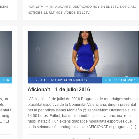
─
ICIAS
,
POR
12TV
IN:
ALICANTE
,
DESTACADO HOY EN EL 12TV
,
NOTICIAS
,
NOTÍCIES 12
,
ÚLTIMOS VÍDEOS EN 12TV
E 2016
29 VISTO
-
NO HAY COMENTARIOS
3 DE JULIO DE 2016
Aficiona’t – 1 de juliol 2016
s, un
Aficiona’t – 1 de juliol de 2016 Programa de reportatges sobre la
els
pluralitat esportiva de la Comunitat Valenciana, dirigit i presentat
entat i
per la periodista Isabel Montaño @IsabelleMont Divendres a les
orneig
14:00 hores. Futbol, bàsquet, handbol, pilota valenciana, rem,
ET: El
rugbi, natació, i un extens grapat de modalitats esportives que
cada setmana són protagonistes de AFICIONAT, el programa […]