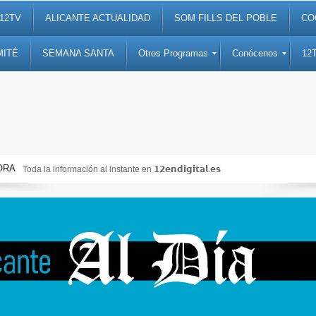
12TV
ALICANTE ACTUALIDAD
SOM FILLS DEL POBLE
CO
MITÉ
SEMANA SANTA
Otros Programas
Conócenos
12
ORA
Toda la información al instante en 𝟭𝟮𝗲𝗻𝗱𝗶𝗴𝗶𝘁𝗮𝗹.𝗲𝘀