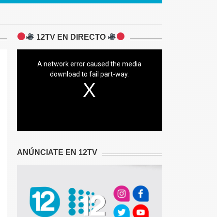
12TV EN DIRECTO
A network error caused the media
download to fail part-way.
ANÚNCIATE EN 12TV