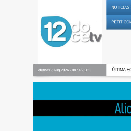
NOTICIAS 
PETIT CO
ÚLTIMA H
Alicante Actualidad
Viernes 7 Aug 2026
-
08
:
46
:
16