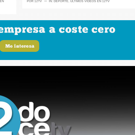
─
 EN
POR
12TV
IN:
DEPORTE
,
ÚLTIMOS VÍDEOS EN 12TV