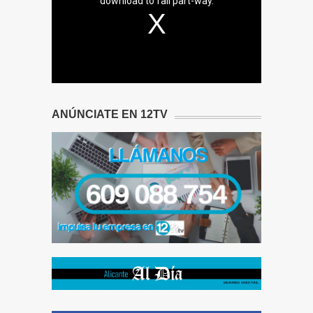
download to fail part-way.
ANÚNCIATE EN 12TV