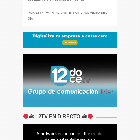
─
POR
12TV
IN:
ALICANTE
,
NOTICIAS
,
VÍDEO DEL
DÍA
12TV EN DIRECTO
A network error caused the media