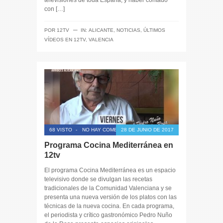
televisiones de toda España, y haber contado
con […]
─
POR
12TV
IN:
ALICANTE
,
NOTICIAS
,
ÚLTIMOS
VÍDEOS EN 12TV
,
VALENCIA
68 VISTO
-
NO HAY COMENTARIOS
28 DE JUNIO DE 2017
Programa Cocina Mediterránea en
12tv
El programa Cocina Mediterránea es un espacio
televisivo donde se divulgan las recetas
tradicionales de la Comunidad Valenciana y se
presenta una nueva versión de los platos con las
técnicas de la nueva cocina. En cada programa,
el periodista y crítico gastronómico Pedro Nuño