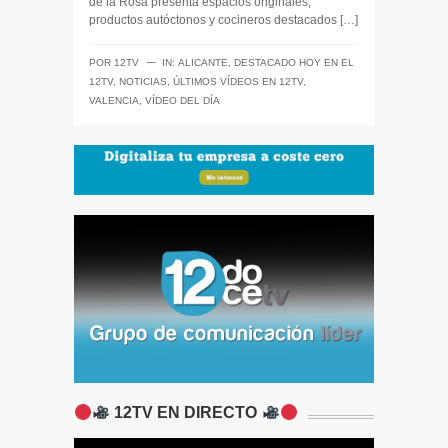
de la Rosa presenta espacios originales,
productos autóctonos y cocineros destacados […]
─
POR
12TV
IN:
ALICANTE
,
DESTACADO HOY EN EL
12TV
,
NOTICIAS
,
ÚLTIMOS VÍDEOS EN 12TV
,
VALENCIA
,
VÍDEO DEL DÍA
12TV EN DIRECTO