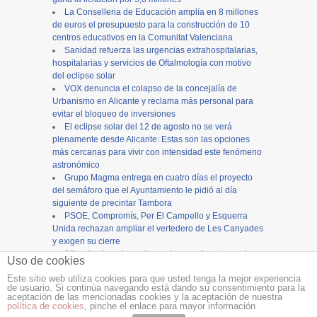
La Conselleria de Educación amplía en 8 millones
de euros el presupuesto para la construcción de 10
centros educativos en la Comunitat Valenciana
Sanidad refuerza las urgencias extrahospitalarias,
hospitalarias y servicios de Oftalmología con motivo
del eclipse solar
VOX denuncia el colapso de la concejalía de
Urbanismo en Alicante y reclama más personal para
evitar el bloqueo de inversiones
El eclipse solar del 12 de agosto no se verá
plenamente desde Alicante: Estas son las opciones
más cercanas para vivir con intensidad este fenómeno
astronómico
Grupo Magma entrega en cuatro días el proyecto
del semáforo que el Ayuntamiento le pidió al día
siguiente de precintar Tambora
PSOE, Compromís, Per El Campello y Esquerra
Unida rechazan ampliar el vertedero de Les Canyades
y exigen su cierre
Alicante cierra los actos en honor a la patrona, la
Uso de cookies
Virgen del Remedio, con una concurrida procesión
Este sitio web utiliza cookies para que usted tenga la mejor experiencia
de usuario. Si continúa navegando está dando su consentimiento para la
Copyright ©
12tv
y
12endigital.es
aceptación de las mencionadas cookies y la aceptación de nuestra
política de cookies
, pinche el enlace para mayor información
Menu
≡