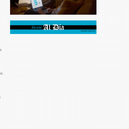
a
os.
s