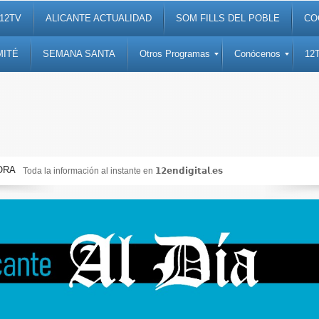
12TV
ALICANTE ACTUALIDAD
SOM FILLS DEL POBLE
CO
MITÉ
SEMANA SANTA
Otros Programas
Conócenos
12
ORA
da la información al instante en 𝟭𝟮𝗲𝗻𝗱𝗶𝗴𝗶𝘁𝗮𝗹.𝗲𝘀
Noti