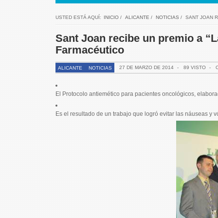
USTED ESTÁ AQUÍ:
INICIO
/
ALICANTE
/
NOTICIAS
/
SANT JOAN R
Sant Joan recibe un premio a “L
Farmacéutico
27 DE MARZO DE 2014
-
89 VISTO
-
ALICANTE
NOTICIAS
El Protocolo antiemético para pacientes oncológicos, elabor
Es el resultado de un trabajo que logró evitar las náuseas y 