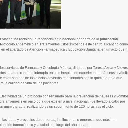
d’Alacant ha recibido un reconocimiento nacional por parte de la publicación
rotocolo Antiemético en Tratamientos Citostáticos” de este centro alicantino como
, en el apartado de Atención Farmacéutica y Educación Sanitaria, en un acto que h
los servicios de Farmacia y Oncología Médica, dirigidos por Teresa Aznar y Nieves
tes tratados con quimioterapia en este hospital no experimenten náuseas o vómit
e éstos son dos de los efectos adversos relacionados con la quimioterapia que
e la calidad de vida de los pacientes.
l “Efectividad de un protocolo consensuado para la prevención de náuseas y vómito
bre antiemesis en oncología que existen a nivel nacional. Fue llevado a cabo por
on quimioterapia, realizándoles un seguimiento de 120 horas tras el ciclo.
an las ideas y proyectos de personas, instituciones o empresas que más han
 atención farmacéutica y la salud a lo largo del año pasado.