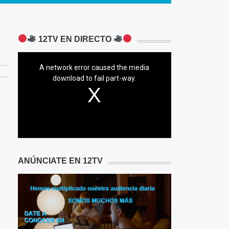
12TV EN DIRECTO
A network error caused the media
download to fail part-way.
ANÚNCIATE EN 12TV