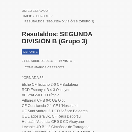
USTED ESTÁ AQUÍ:
INICIO
/
DEPORTE
/
RESUTALDOS: SEGUNDA DIVISIÓN B (GRUPO 3)
Resutaldos: SEGUNDA
DIVISIÓN B (Grupo 3)
DEPORTE
21 DE ABRIL DE 2014
-
16 VISTO
-
COMENTARIOS CERRADOS
JORNADA 35
Elche CF Ilicitano 2-0 CF Badalona
RCD Espanyol B 4-3 Ontinyent
AE Prat 2-0 CD Olímpic
Villarreal CF B 0-0 UE Olot
CE Constància 2-1 CE L´Hospitalet
UE Sant Andreu 2-1 CD Atlético Baleares
UE Llagostera 3-1 CF Reus Deportiu
Huracán Valencia CF 0-0 CD Alcoyano
Levante UD B 1-2 Gimnàstic de Tarragona