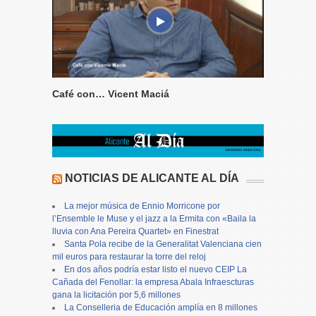
Café con… Vicent Maciá
NOTICIAS DE ALICANTE AL DÍA
La mejor música de Ennio Morricone por
l’Ensemble le Muse y el jazz a la Ermita con «Baila la
lluvia con Ana Pereira Quartet» en Finestrat
Santa Pola recibe de la Generalitat Valenciana cien
mil euros para restaurar la torre del reloj
En dos años podría estar listo el nuevo CEIP La
Cañada del Fenollar: la empresa Abala Infraescturas
gana la licitación por 5,6 millones
La Conselleria de Educación amplía en 8 millones