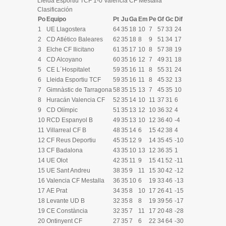
Lleida Esportiu TCF 1-0 Valencia CF Mestalla
Clasificación
Po
Equipo
Pt
Ju
Ga
Em
Pe
Gf
Gc
Dif
1
UE Llagostera
64
35
18
10
7
57
33
24
2
CD Atlético Baleares
62
35
18
8
9
51
34
17
3
Elche CF Ilicitano
61
35
17
10
8
57
38
19
4
CD Alcoyano
60
35
16
12
7
49
31
18
5
CE L´Hospitalet
59
35
16
11
8
55
31
24
6
Lleida Esportiu TCF
59
35
16
11
8
45
32
13
7
Gimnàstic de Tarragona
58
35
15
13
7
45
35
10
8
Huracán Valencia CF
52
35
14
10
11
37
31
6
9
CD Olímpic
51
35
13
12
10
36
32
4
10
RCD Espanyol B
49
35
13
10
12
36
40
-4
11
Villarreal CF B
48
35
14
6
15
42
38
4
12
CF Reus Deportiu
45
35
12
9
14
35
45
-10
13
CF Badalona
43
35
10
13
12
36
35
1
14
UE Olot
42
35
11
9
15
41
52
-11
15
UE Sant Andreu
38
35
9
11
15
30
42
-12
16
Valencia CF Mestalla
36
35
10
6
19
33
46
-13
17
AE Prat
34
35
8
10
17
26
41
-15
18
Levante UD B
32
35
8
8
19
39
56
-17
19
CE Constància
32
35
7
11
17
20
48
-28
20
Ontinyent CF
27
35
7
6
22
34
64
-30