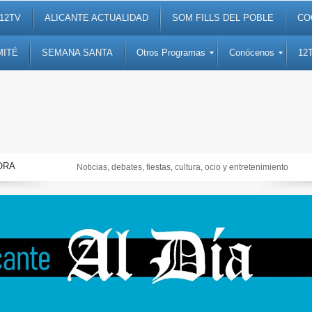
12TV
ALICANTE ACTUALIDAD
SOM FILLS DEL POBLE
CO
MITÉ
SEMANA SANTA
Otros Programas
Conócenos
12
ORA
Noticias, debates, fiestas, cultura, ocio y entretenimiento