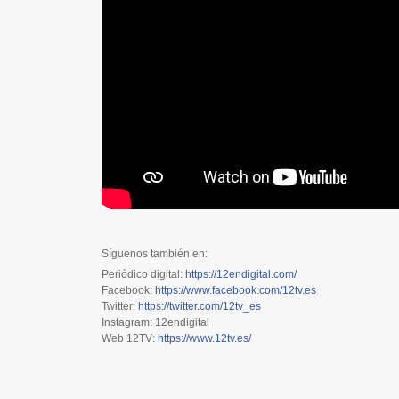
Síguenos también en:
Periódico digital:
https://12endigital.com/
Facebook:
https://www.facebook.com/12tv.es
Twitter:
https://twitter.com/12tv_es
Instagram: 12endigital
Web 12TV:
https://www.12tv.es/