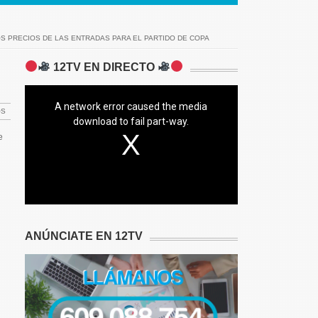
OS PRECIOS DE LAS ENTRADAS PARA EL PARTIDO DE COPA
12TV EN DIRECTO
A network error caused the media
OS
download to fail part-way.
e
ANÚNCIATE EN 12TV