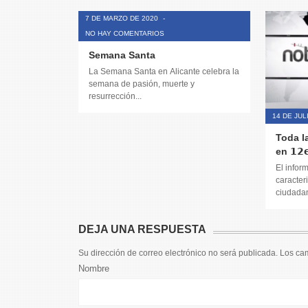
7 DE MARZO DE 2020
-
NO HAY COMENTARIOS
Semana Santa
La Semana Santa en Alicante celebra la
semana de pasión, muerte y
resurrección...
14 DE JUL
Toda l
en 𝟭𝟮𝗲
El infor
caracteri
ciudadana
DEJA UNA RESPUESTA
Su dirección de correo electrónico no será publicada. Los c
Nombre