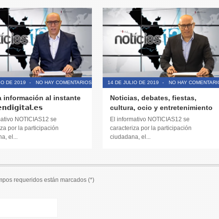
IO DE 2019
-
NO HAY COMENTARIOS
14 DE JULIO DE 2019
-
NO HAY COMENTARI
a información al instante
Noticias, debates, fiestas,
𝗱𝗶𝗴𝗶𝘁𝗮𝗹.𝗲𝘀
cultura, ocio y entretenimiento
mativo NOTICIAS12 se
El informativo NOTICIAS12 se
za por la participación
caracteriza por la participación
, el...
ciudadana, el...
ampos requeridos están marcados (
*
)