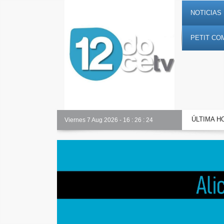
NOTICIAS 
PETIT CO
ÚLTIMA H
Toda la información al instante en 𝟭𝟮𝗲𝗻𝗱𝗶𝗴𝗶𝘁𝗮𝗹.𝗲𝘀
Viernes 7 Aug 2026
-
16
:
26
:
25