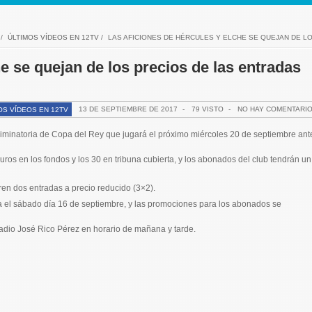
/
ÚLTIMOS VÍDEOS EN 12TV
/
LAS AFICIONES DE HÉRCULES Y ELCHE SE QUEJAN DE L
e se quejan de los precios de las entradas
13 DE SEPTIEMBRE DE 2017
-
79 VISTO
-
NO HAY COMENTARI
OS VÍDEOS EN 12TV
eliminatoria de Copa del Rey que jugará el próximo miércoles 20 de septiembre ant
euros en los fondos y los 30 en tribuna cubierta, y los abonados del club tendrán un
ren dos entradas a precio reducido (3×2).
a el sábado día 16 de septiembre, y las promociones para los abonados se
stadio José Rico Pérez en horario de mañana y tarde.