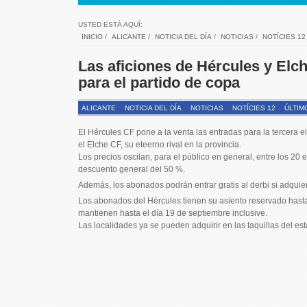
USTED ESTÁ AQUÍ:
INICIO
/
ALICANTE
/
NOTICIA DEL DÍA
/
NOTICIAS
/
NOTÍCIES 12
Las aficiones de Hércules y Elch
para el partido de copa
ALICANTE
NOTICIA DEL DÍA
NOTICIAS
NOTÍCIES 12
ÚLTIM
El Hércules CF pone a la venta las entradas para la tercera 
el Elche CF, su eteerno rival en la provincia.
Los precios oscilan, para el público en general, entre los 20 
descuento general del 50 %.
Además, los abonados podrán entrar gratis al derbi si adquie
Los abonados del Hércules tienen su asiento reservado hast
mantienen hasta el día 19 de septiembre inclusive.
Las localidades ya se pueden adquirir en las taquillas del e