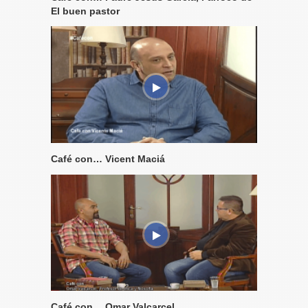
El buen pastor
Café con… Vicent Maciá
Café con… Omar Valcarcel