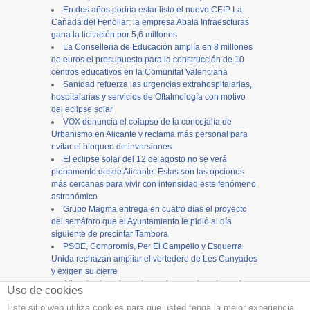
En dos años podría estar listo el nuevo CEIP La
Cañada del Fenollar: la empresa Abala Infraescturas
gana la licitación por 5,6 millones
La Conselleria de Educación amplía en 8 millones
de euros el presupuesto para la construcción de 10
centros educativos en la Comunitat Valenciana
Sanidad refuerza las urgencias extrahospitalarias,
hospitalarias y servicios de Oftalmología con motivo
del eclipse solar
VOX denuncia el colapso de la concejalía de
Urbanismo en Alicante y reclama más personal para
evitar el bloqueo de inversiones
El eclipse solar del 12 de agosto no se verá
plenamente desde Alicante: Estas son las opciones
más cercanas para vivir con intensidad este fenómeno
astronómico
Grupo Magma entrega en cuatro días el proyecto
del semáforo que el Ayuntamiento le pidió al día
siguiente de precintar Tambora
PSOE, Compromís, Per El Campello y Esquerra
Unida rechazan ampliar el vertedero de Les Canyades
y exigen su cierre
Alicante cierra los actos en honor a la patrona, la
Uso de cookies
Virgen del Remedio, con una concurrida procesión
Este sitio web utiliza cookies para que usted tenga la mejor experiencia