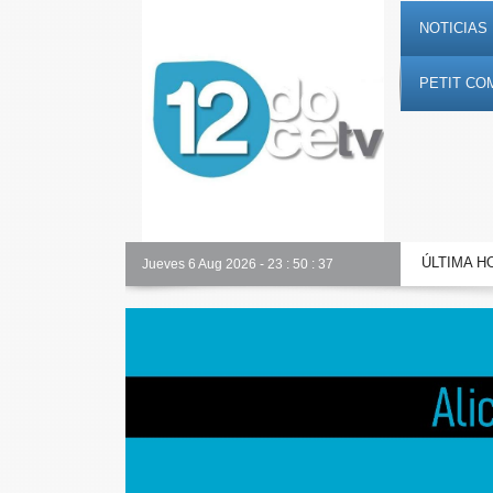
NOTICIAS 
PETIT CO
ÚLTIMA H
Nuestro equipo
Jueves 6 Aug 2026
-
23
:
50
:
38