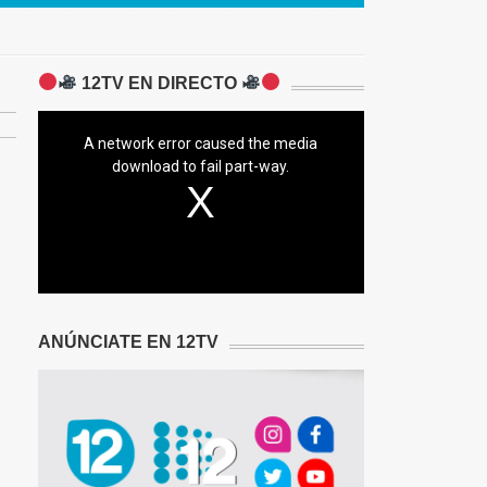
12TV EN DIRECTO
A network error caused the media
download to fail part-way.
ANÚNCIATE EN 12TV