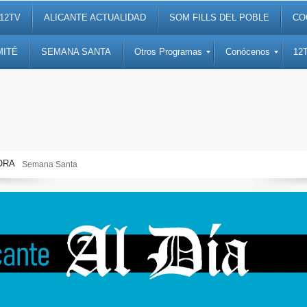
12TV
ALICANTE ACTUALIDAD
SOM FILLS DEL POBLE
CO
MITÉ
SEMANA SANTA
Otros Programas
Conócenos
12
ORA
Semana Santa