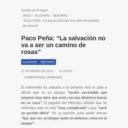
USTED ESTÁ AQUÍ:
INICIO
/
ALICANTE
/
DEPORTE
/
PACO PEÑA: “LA SALVACIÓN NO VA A SER UN CAMINO
DE ROSAS”
Paco Peña: “La salvación no
va a ser un camino de
rosas”
ALICANTE
DEPORTE
27 DE MARZO DE 2014
-
14 VISTO
-
COMENTARIOS CERRADOS
El extremeño ha alabado a su próximo rival el Jaén y
afirma que es un equipo
“recién ascendido que
empezó muy bien, que está con una dinámica buena
en su casa”
. El jugador del Hércules añadió que se
enfrentan ante un rival
“muy complicado”
y que
“será
un partido difícil”
. En su opinión, para poder vencer
“hay que ser un bloque tanto en defensa como en el
ataque”.