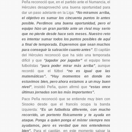
Peña reconoció que, en el partido ante el Numancia, el
Hércules desaprovechó una buena oportunidad para
dar un paso adelante en la Liga:
“No miramos arriba,
el objetivo es sumar los cincuenta puntos lo antes
posible. Perdimos una buena oportunidad, pero el
equipo hizo un gran partido ante un rival muy serio
que no pierde desde hace seis meses. Nuestro reto
es intentar sumar todos los puntos posibles de aquí
a final de temporada. Esperemos que sean muchos
para conseguir la salvación cuanto antes”
. El capitán
del Hércules reconoció que ha sido una temporada
difícil y que
“jugador por jugador”
el equipo tiene
futbolistas
“para poder mirar más arriba”
, aunque
recordó que el fútbol
“no es igual que las
matemáticas”.
“Hay momentos en donde no
estuvimos bien, pero ahora estamos a un muy buen
nivel”
, insistió Peña, quien afirmó que
“estas once
últimas jornadas son las más importantes”.
Paco Peña reconoció que se entiende muy bien con
Sissoko desde que el francés ocupa la banda
izquierda:
“Es un futbolista diferente, con mucho
recorrido, un portento físicamente y te ayuda en
ataque. Ponga a quien ponga el míster siempre nos
ayudamos, pero es verdad que nos entendemos
bien”.
Para el capitán, en este momento salvar la