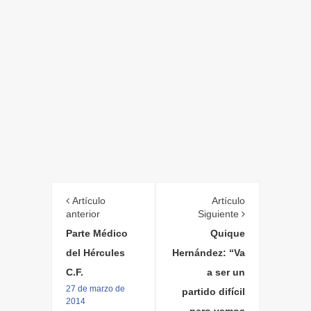
Artículo
Artículo
anterior
Siguiente
Parte Médico
Quique
del Hércules
Hernández: “Va
C.F.
a ser un
27 de marzo de
partido difícil
2014
pero vamos